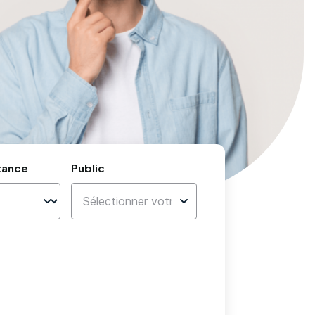
tance
Public