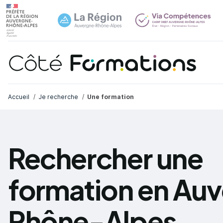
Navi
common.skip_link
Fil d'Ariane
Accueil
Je recherche
Une formation
Rechercher une
formation en Au
Rhône-Alpes