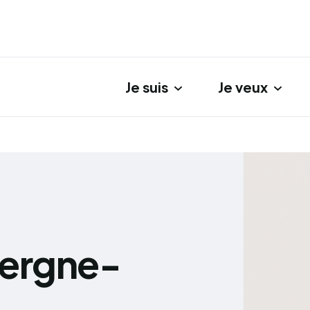
Je suis
Je veux
gation principale
vergne-