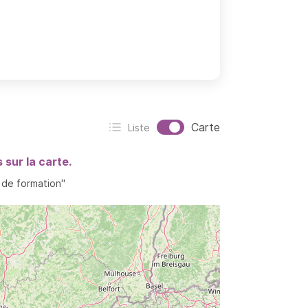
Affichage actif :
Carte
Liste
Affichage :
sur la carte.
é de formation"