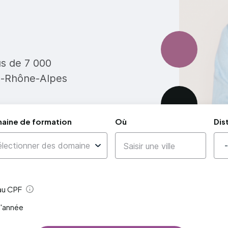
us de 7 000
e-Rhône-Alpes
aine de formation
Où
Dis
 au CPF
Aide
l'année