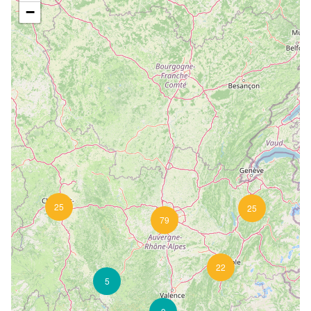
−
25
25
79
22
5