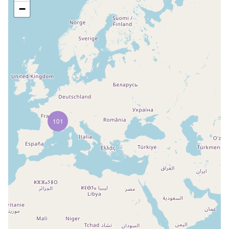
−
101