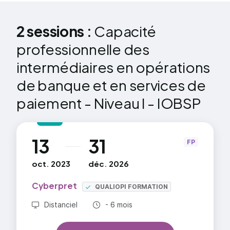
2 sessions :
Capacité
professionnelle des
intermédiaires en opérations
de banque et en services de
paiement - Niveau I - IOBSP
13
31
au
FP
oct. 2023
déc. 2026
Cyberpret
QUALIOPI FORMATION
Durée totale :
Distanciel
- 6 mois