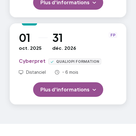
Plus d'informations
01
31
au
FP
oct. 2025
déc. 2026
Cyberpret
QUALIOPI FORMATION
Durée totale :
Distanciel
- 6 mois
Plus d'informations