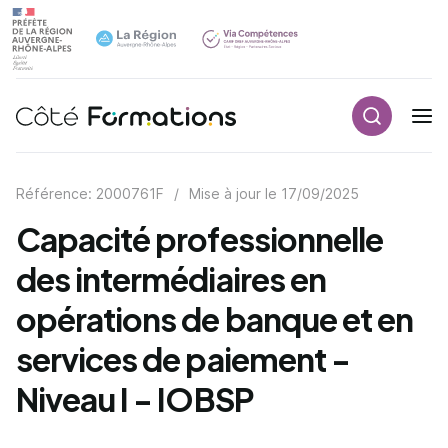
Recherch
Navigation principale
common.skip_link
Référence: 2000761F
/
Mise à jour le
17/09/2025
Capacité professionnelle
des intermédiaires en
opérations de banque et en
services de paiement -
Niveau I - IOBSP