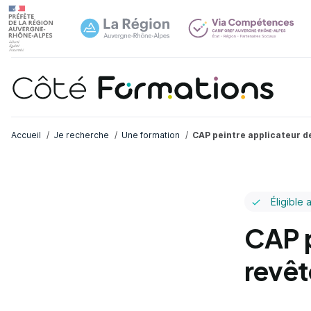
Navi
common.skip_link
Fil d'Ariane
Accueil
Je recherche
Une formation
CAP peintre applicateur 
Éligible 
CAP p
revê