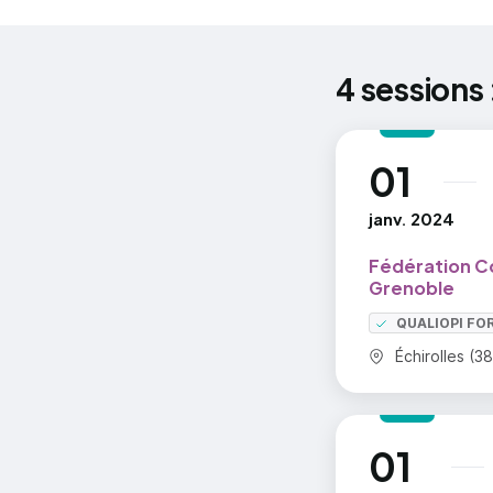
UP2
UP3
4 sessions 
UG1
civ
01
au
UG2
janv. 2024
UG3
UG4
Fédération C
Grenoble
UG5
QUALIOPI FO
Commune :
Échirolles (38
01
au