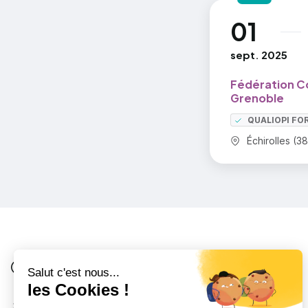
01
au
sept. 2025
Fédération C
Grenoble
QUALIOPI FO
Commune :
Échirolles (38
Je suis
Au collège
Côté Formations