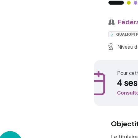
Fédéra
QUALIOPI
Niveau de
Pour cet
4 ses
Consult
Objecti
Le titulai