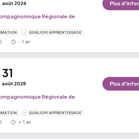
août 2026
Plus d'info
ompagnonnique Régionale de
RMATION
QUALIOPI APPRENTISSAGE
Durée totale :
)
- 1 an
31
août 2028
Plus d'info
ompagnonnique Régionale de
RMATION
QUALIOPI APPRENTISSAGE
Durée totale :
)
+ 1 an