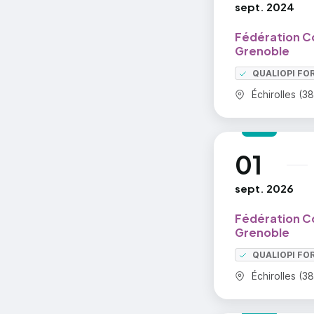
sept. 2024
Fédération C
Grenoble
QUALIOPI FO
Commune :
Échirolles (38
01
au
sept. 2026
Fédération C
Grenoble
QUALIOPI FO
Commune :
Échirolles (38