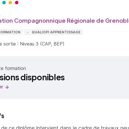
tion Compagnonnique Régionale de Grenobl
 FORMATION
QUALIOPI APPRENTISSAGE
 sortie : Niveau 3 (CAP, BEP)
te formation
sions disponibles
er
fs
re de ce diplôme intervient dans le cadre de travaux neu