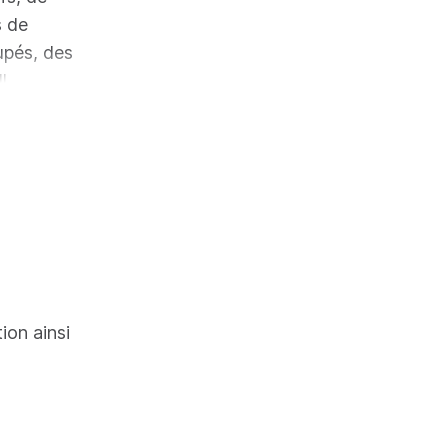
s de
upés, des
l
oration de
ements en
s générales
tion ainsi