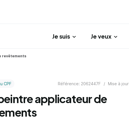
Je suis
Je veux
gation principale
de revêtements
Référence: 2062447F
/
Mise à jour
au CPF
eintre applicateur de
tements