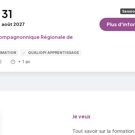
31
Sessio
août 2027
Plus d'info
ompagnonnique Régionale de
RMATION
QUALIOPI APPRENTISSAGE
Durée totale :
)
+ 1 an
Je veux
Tout savoir sur la formation