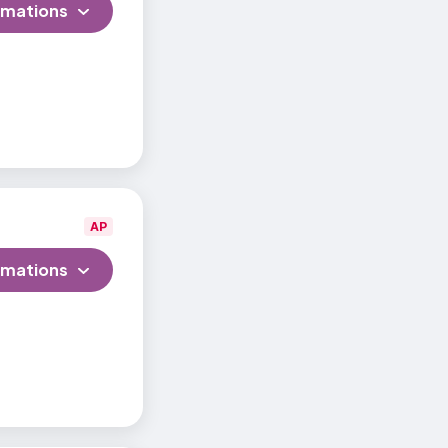
rmations
AP
rmations