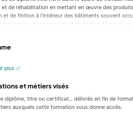
 et de réhabilitation en mettant en œuvre des produit
n et de finition à l'intérieur des bâtiments souvent occ
 traitement, de préparation et de finition à l'extérieur. I
 l'amélioration et à la durabilité de l'habitat, à l'améli
de vie dans l'habitat.
mme
e la formation, l'apprenant sera capable de:
r plus
liser un ouvrage simple de peinture et pose de revêt
nant en compte les règles de l'art à partir de directive
ations et métiers visés
oir blocs de compétences ci-dessous :
e diplôme, titre ou certificat... délivrés en fin de forma
tiers auxquels cette formation vous donne accès.
 Etudier et préparer d’une intervention