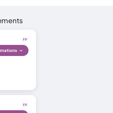
tements
ral et
FP
rmations
FP