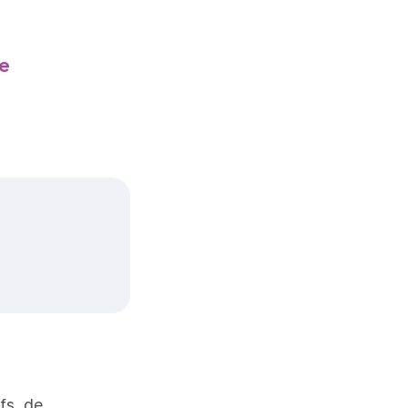
e
fs, de