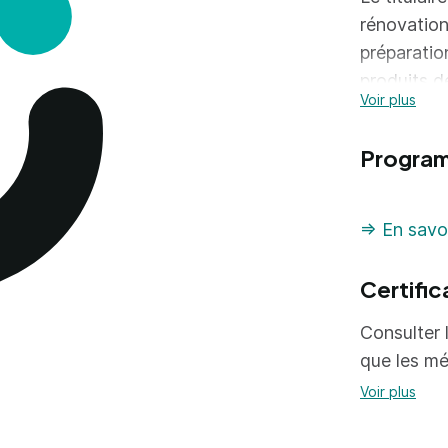
rénovation
préparatio
produits de
Voir plus
contribue à
la qualité 
Progra
A l'issue d
=> En savoi
Réa
pre
Certific
+ v
Consulter l
que les mé
Voir plus
UP1