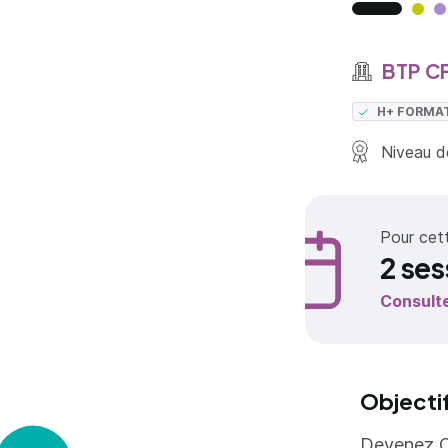
BTP C
H+ FORMA
Niveau de
Pour cet
2 ses
Consult
Objecti
Devenez O