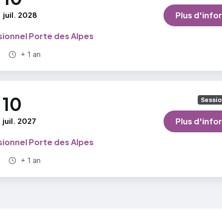
e en œuvre des différents produits
juil. 2028
Plus d'info
li du chantier
ionnel Porte des Alpes
Durée totale :
+ 1 an
10
Sessio
juil. 2027
Plus d'info
ionnel Porte des Alpes
Durée totale :
+ 1 an