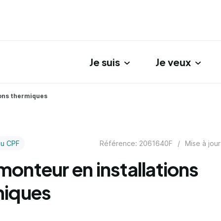
Je suis
Je veux
gation principale
ions thermiques
Référence: 2061640F
/
Mise à jour
au CPF
onteur en installations
miques