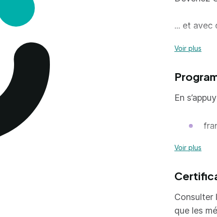
... et ave
Voir plus
Co
Che
Progra
En s’appuy
Le monteur
exerce son
fra
des instal
bâtiments 
his
Voir plus
Vous allez
édu
Certific
ang
Org
tec
Consulter l
ma
mat
que les mé