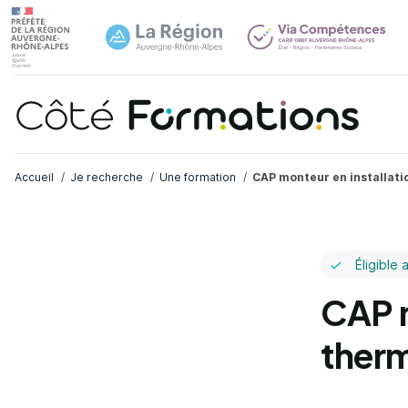
Navi
common.skip_link
Fil d'Ariane
Accueil
Je recherche
Une formation
CAP monteur en installat
Éligible 
CAP m
ther