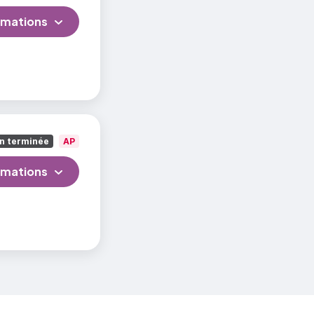
rmations
n terminée
AP
rmations