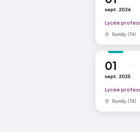
Mis
sept. 2026
Rep
Lycée profess
Commune :
Rumilly (74)
01
au
sept. 2025
Lycée profess
Commune :
Rumilly (74)