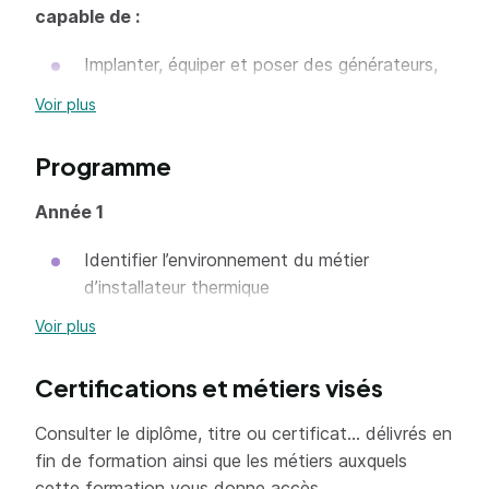
capable de :
Implanter, équiper et poser des générateurs,
des chaudières, des émetteurs de chaleur, de
Voir plus
la V.M.C., des panneaux solaires, des
régulations…, selon les plans d’installations et
Programme
les consignes reçues
Année 1
Réaliser des installations tout en ayant le
souci de préserver l’environnement et
Identifier l’environnement du métier
d’économiser l’énergie
d’installateur thermique
Prévention des Risques liés à l’Activité
Voir plus
Physique (PRAP IBC)
Certifications et métiers visés
Utilisation d’échafaudage roulant (R457)
Intégrer les conduites à tenir en cas
Consulter le diplôme, titre ou certificat... délivrés en
d’accident (SST)
fin de formation ainsi que les métiers auxquels
cette formation vous donne accès.