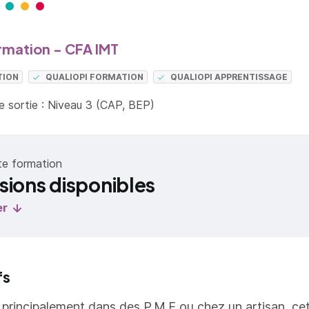
rmation - CFA IMT
TION
QUALIOPI FORMATION
QUALIOPI APPRENTISSAGE
 sortie : Niveau 3 (CAP, BEP)
te formation
sions disponibles
er
fs
t principalement dans des P.M.E ou chez un artisan, cet