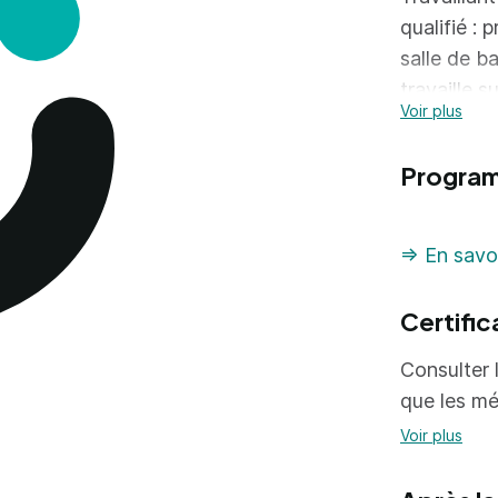
qualifié : 
salle de b
travaille 
Voir plus
neufs ou an
l'installat
Progra
=> En savoi
Certific
Consulter l
que les mé
Voir plus