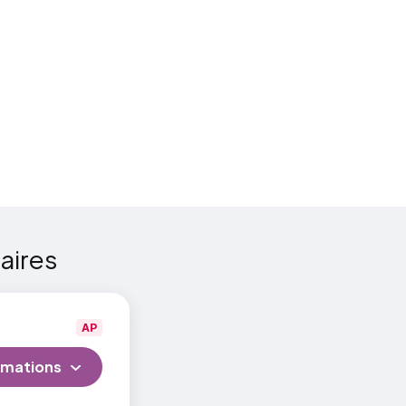
tudiants
23-
aires
AP
rmations