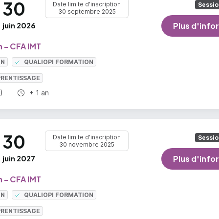
30
Date limite d'inscription
Sessio
30 septembre 2025
juin 2026
Plus d'info
 - CFA IMT
ON
QUALIOPI FORMATION
PRENTISSAGE
Durée totale :
)
+ 1 an
30
Date limite d'inscription
Sessio
30 novembre 2025
juin 2027
Plus d'info
 - CFA IMT
ON
QUALIOPI FORMATION
PRENTISSAGE