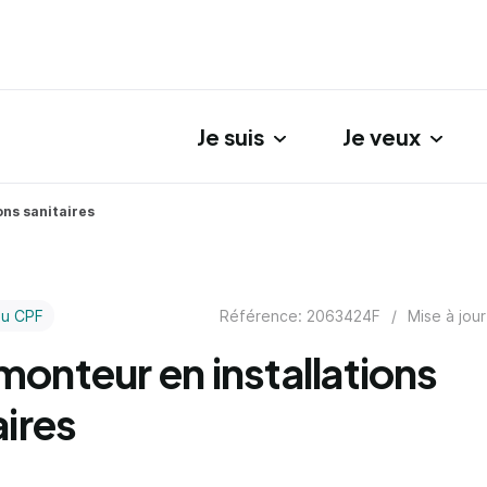
Je suis
Je veux
gation principale
ons sanitaires
Référence: 2063424F
/
Mise à jour
au CPF
onteur en installations
aires