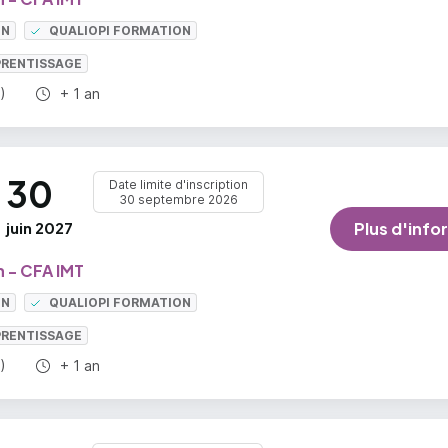
ON
QUALIOPI FORMATION
PRENTISSAGE
Durée totale :
)
+ 1 an
30
Date limite d'inscription
30 septembre 2026
juin 2027
Plus d'info
 - CFA IMT
ON
QUALIOPI FORMATION
PRENTISSAGE
Durée totale :
)
+ 1 an