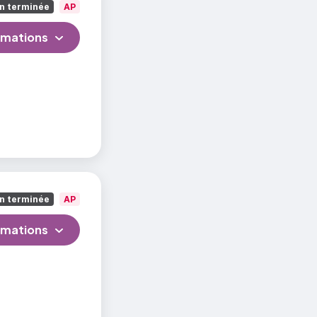
n terminée
AP
rmations
n terminée
AP
rmations