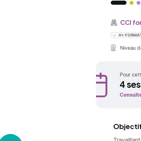
CCI fo
H+ FORMA
Niveau de
Pour cet
4 ses
Consult
Objecti
Travaillan