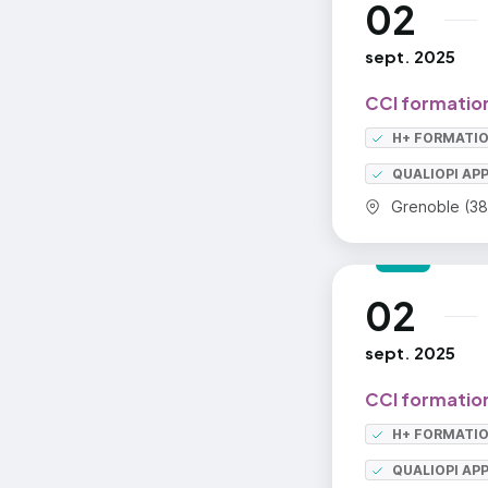
02
au
sept. 2025
CCI formation
H+ FORMATI
QUALIOPI AP
Commune :
Grenoble (38
02
au
sept. 2025
CCI formation
H+ FORMATI
QUALIOPI AP