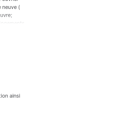
e neuve (
œuvre;
, logements
at sur
tion ainsi