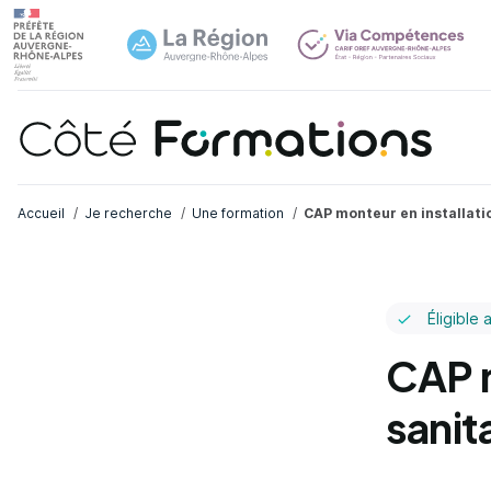
Navi
common.skip_link
Fil d'Ariane
Accueil
Je recherche
Une formation
CAP monteur en installati
Éligible 
CAP m
sanit