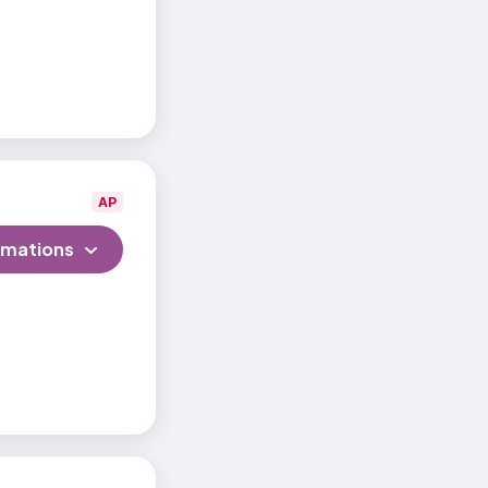
AP
rmations