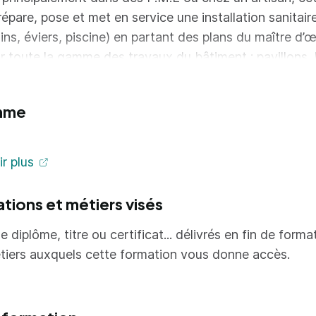
prépare, pose et met en service une installation sanitair
ains, éviers, piscine) en partant des plans du maître d’
sur toute la gamme des travaux du bâtiment : pavillons
ciens, locaux industriels...; effectue des remises en ét
ion sanitaire et ses équipements.
mme
r plus
ations et métiers visés
e diplôme, titre ou certificat... délivrés en fin de forma
tiers auxquels cette formation vous donne accès.