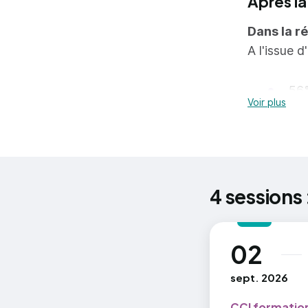
Après la
Dans la r
A l'issue 
56%
Voir plus
pou
tro
Sources :
4 sessions 
2024/MESR
02
au
sept. 2026
CCI formation