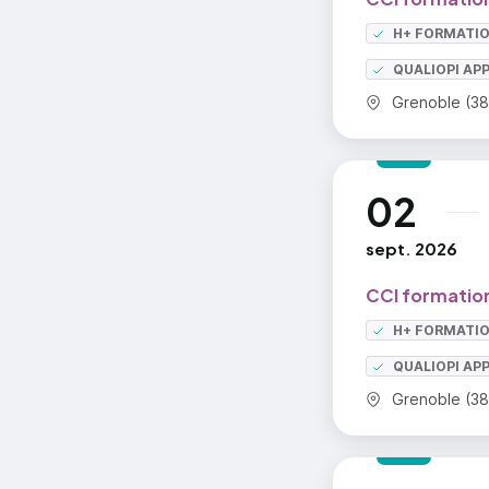
H+ FORMATI
QUALIOPI AP
Commune :
Grenoble (38
02
au
sept. 2026
CCI formation
H+ FORMATI
QUALIOPI AP
Commune :
Grenoble (38