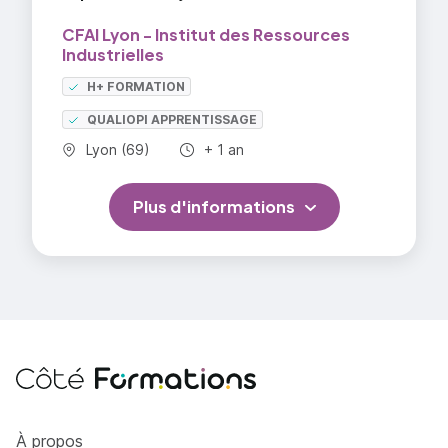
De l'industrie;
CFAI Lyon - Institut des Ressources
Des systèmes énergétiques autonomes et
Industrielles
embarqués.
H+ FORMATION
Métiers visés :
QUALIOPI APPRENTISSAGE
Commune :
Durée totale :
Lyon (69)
+ 1 an
Électricien;
Installateur électricien;
Plus d'informations
Installateur domotique;
Câbleur fibre optique, réseau, cuivre;
Monteur électricien;
Tableautier.
=> En savoir plus
Côté Formations
À propos