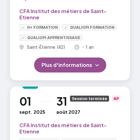
CFA Institut des métiers de Saint-
Etienne
H+ FORMATION
QUALIOPI FORMATION
QUALIOPI APPRENTISSAGE
Commune :
Durée totale :
Saint-Étienne (42)
- 1 an
Plus d'informations
01
31
au
Session terminée
AP
sept. 2025
août 2027
CFA Institut des métiers de Saint-
Etienne