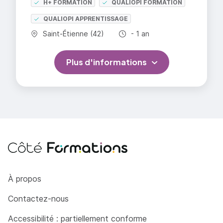
H+ FORMATION
QUALIOPI FORMATION
QUALIOPI APPRENTISSAGE
Commune :
Durée totale :
Saint-Étienne (42)
- 1 an
Plus d'informations
Côté Formations
À propos
Contactez-nous
Accessibilité : partiellement conforme