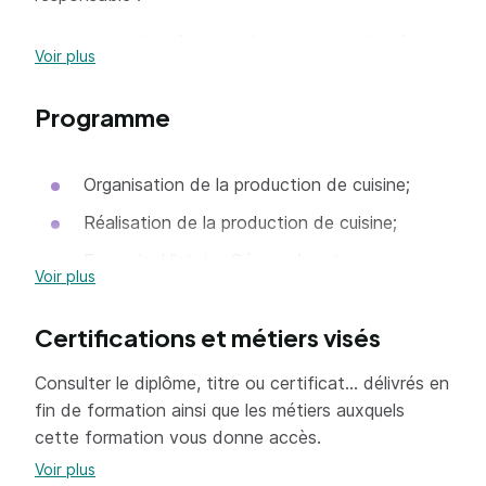
il contribue à la satisfaction de la clientèle de
Voir plus
l'entreprise;
il assure la production culinaire, sa distribution
Programme
en mettant en œuvre les techniques
spécifiques à l'activité;
Organisation de la production de cuisine;
il respecte les procédures d'hygiène et de
Réalisation de la production de cuisine;
sécurité en vigueur; sa pratique
professionnelle est respectueuse de
Français, Histoire-Géographe et
Voir plus
l'environnement ;
enseignement moral et civique;
il contribue au bon fonctionnement de
Mathématiques sciences physiques et
Certifications et métiers visés
l'entreprise.
chimiques;
Consulter le diplôme, titre ou certificat... délivrés en
Éducation physique et sportive;
fin de formation ainsi que les métiers auxquels
Langue vivante.
cette formation vous donne accès.
Voir plus