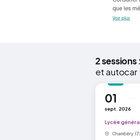
Unité géné
que les mé
Unité facu
Voir plus
Unité de f
Unité facu
2 sessions 
et autocar
01
au
sept. 2026
Lycée généra
Commune :
Chambéry (7