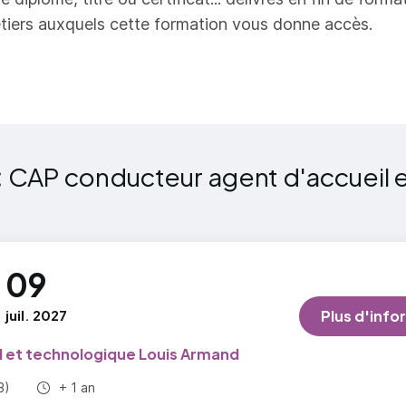
rale (UG) - 5. Langue vivante étrangère
tiers auxquels cette formation vous donne accès.
ltative / Epreuve facultative (Ufac) - 1. Langue vivant
ormation (UF) - 2. Arts appliqués et cultures artistique
ltative / Epreuve facultative (Ufac) - 3. Mobilité
:
CAP conducteur agent d'accueil 
09
juil. 2027
Plus d'info
l et technologique Louis Armand
Durée totale :
3)
+ 1 an