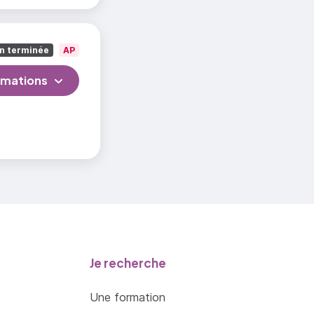
n terminée
AP
rmations
Je recherche
Une formation