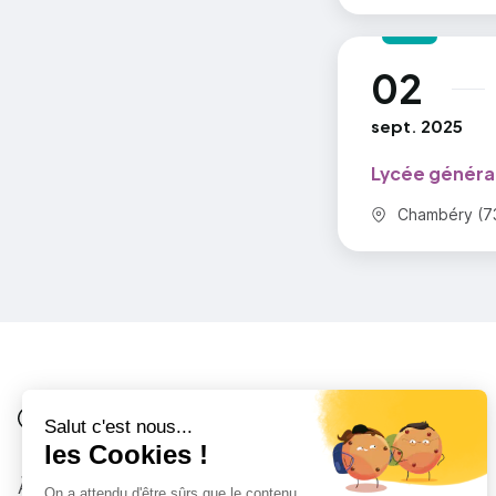
02
au
sept. 2025
Lycée généra
Commune :
Chambéry (7
Je suis
Au collège
Côté Formations
À propos