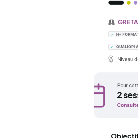
GRETA 
H+ FORMA
QUALIOPI 
Niveau de
Pour cet
2 ses
Consult
Objecti