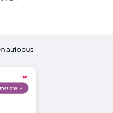
e
s
en autobus
AP
rmations