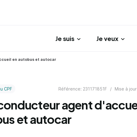
Je suis
Je veux
gation principale
cueil en autobus et autocar
Référence: 231171851F
/
Mise à jour
au CPF
onducteur agent d'accuei
us et autocar