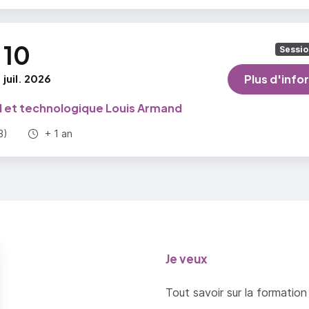
10
Sessio
juil. 2026
Plus d'info
l et technologique Louis Armand
Durée totale :
3)
+ 1 an
Je veux
Tout savoir sur la formation