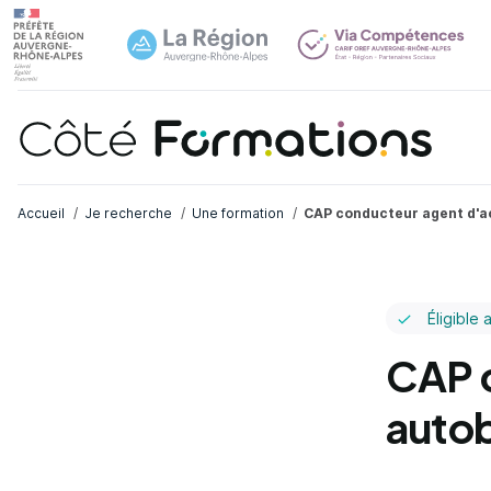
Navi
common.skip_link
Fil d'Ariane
Accueil
Je recherche
Une formation
CAP conducteur agent d'ac
Éligible 
CAP c
autob