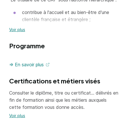
contribue à l'accueil et au bien-être d'une
clientèle française et étrangère ;
réalise des prestations de services en hôtel,
Voir plus
café-brasserie, restaurant et met en œuvre
les techniques spécifiques à l'activité ;
Programme
contribue à la commercialisation des
prestations ;
=> En savoir plus
respecte les procédures d'hygiène et de
sécurité en vigueur ; sa pratique
Certifications et métiers visés
professionnelle est respectueuse de
l'environnement ;
Consulter le diplôme, titre ou certificat... délivrés en
fin de formation ainsi que les métiers auxquels
contribue au bon fonctionnement de
cette formation vous donne accès.
l'entreprise.
Voir plus