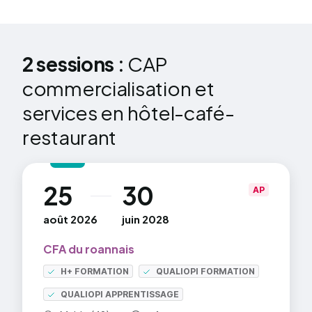
2 sessions :
CAP
commercialisation et
services en hôtel-café-
restaurant
25
30
au
AP
août 2026
juin 2028
CFA du roannais
H+ FORMATION
QUALIOPI FORMATION
QUALIOPI APPRENTISSAGE