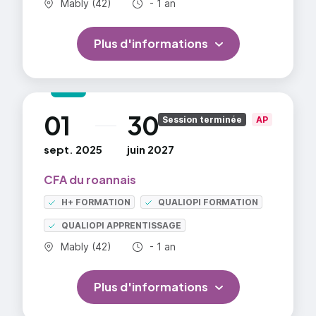
Commune :
Durée totale :
Mably (42)
- 1 an
Plus d'informations
01
30
au
Session terminée
AP
sept. 2025
juin 2027
CFA du roannais
H+ FORMATION
QUALIOPI FORMATION
QUALIOPI APPRENTISSAGE
Commune :
Durée totale :
Mably (42)
- 1 an
Plus d'informations