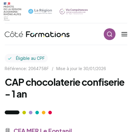
Recherch
Navigation principale
common.skip_link
Éligible au CPF
Référence: 2064758F
/
Mise à jour le
30/01/2026
CAP chocolaterie confiserie
- 1 an
CFA MFR Le Fontanil