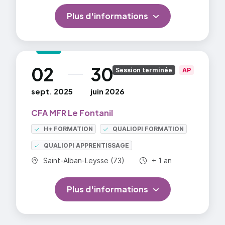
Plus d'informations
02
30
au
Session terminée
AP
sept. 2025
juin 2026
CFA MFR Le Fontanil
H+ FORMATION
QUALIOPI FORMATION
QUALIOPI APPRENTISSAGE
Commune :
Durée totale :
Saint-Alban-Leysse (73)
+ 1 an
Plus d'informations