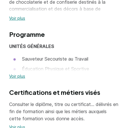
de chocolaterie et de confiserie destinés à la
commercialisation et des décors à base de
chocolat.
Voir plus
Programme
UNITÉS GÉNÉRALES
Sauveteur Secouriste au Travail
Éducation Physique et Sportive
Voir plus
LV1 : Anglais
Arts Appliqués Professionnel
Certifications et métiers visés
Travail d’alternance
Consulter le diplôme, titre ou certificat... délivrés en
fin de formation ainsi que les métiers auxquels
UNITÉS PROFESSIONNELLES
cette formation vous donne accès.
Production et valorisation des productions
Voir plus