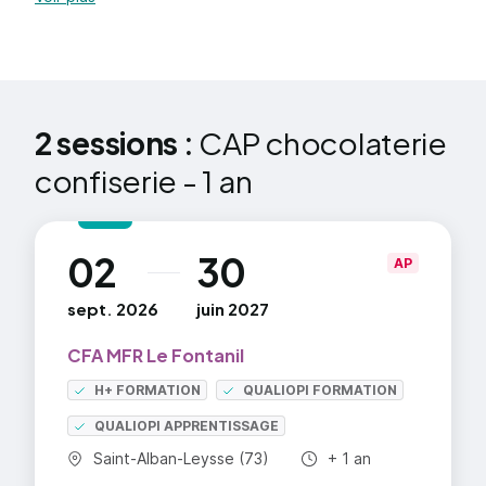
de chocolat
Gestion Appliquées
Sciences Appliquées
Technologie Chocolatier
2 sessions :
CAP chocolaterie
Acte de Vente
confiserie - 1 an
Chef d’œuvre et modules transversaux
02
30
au
AP
sept. 2026
juin 2027
CFA MFR Le Fontanil
H+ FORMATION
QUALIOPI FORMATION
QUALIOPI APPRENTISSAGE
Commune :
Durée totale :
Saint-Alban-Leysse (73)
+ 1 an