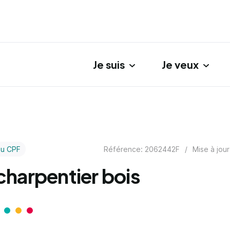
Je suis
Je veux
gation principale
Référence: 2062442F
/
Mise à jour
au CPF
harpentier bois