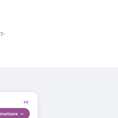
re
23-
FP
rmations