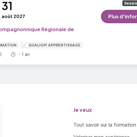
31
Sessi
août 2027
Plus d'info
ompagnonnique Régionale de
RMATION
QUALIOPI APPRENTISSAGE
Durée totale :
)
- 1 an
Je veux
Tout savoir sur la formation