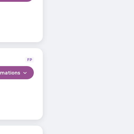
FP
rmations