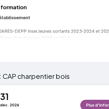
ticiper au levage et à la pose des éléments de structu
 formation
tre œuvre la sécurité du chantier
établissement
r plus
 DARES-DEPP InserJeunes sortants 2023-2024 et 20
 InserSup données 2023 et 2024.
:
CAP charpentier bois
31
déc. 2026
Plus d'info