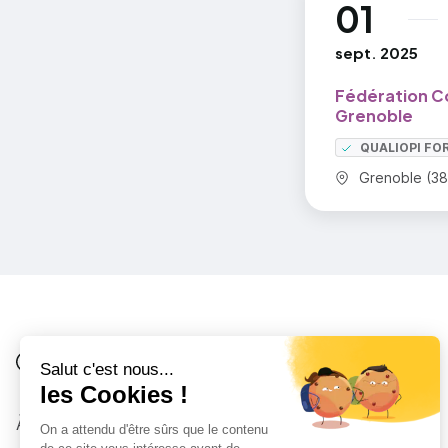
01
au
sept. 2025
Fédération C
Grenoble
QUALIOPI FO
Commune :
Grenoble (38
Je suis
Au collège
Côté Formations
À propos