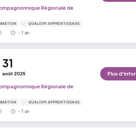
ompagnonnique Régionale de
RMATION
QUALIOPI APPRENTISSAGE
Durée totale :
)
- 1 an
31
août 2025
Plus d'info
ompagnonnique Régionale de
RMATION
QUALIOPI APPRENTISSAGE
Durée totale :
)
- 1 an