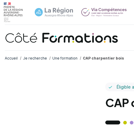
Navi
common.skip_link
Fil d'Ariane
Accueil
Je recherche
Une formation
CAP charpentier bois
Éligible 
CAP c