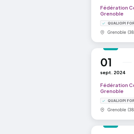
Fédération C
Grenoble
QUALIOPI FO
Commune :
Grenoble (38
01
au
sept. 2024
Fédération C
Grenoble
QUALIOPI FO
Commune :
Grenoble (38