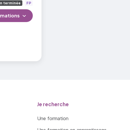
on terminée
FP
rmations
Je recherche
Une formation