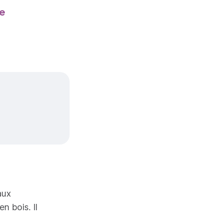
e
aux
n bois. Il