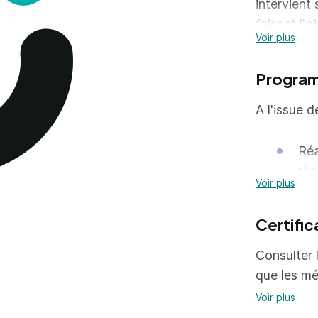
intervient
faisant l'o
Voir plus
Il intervie
fabrication
Progra
de pose. C
et de mass
A l'issue d
Réa
règ
Voir plus
Réa
Certific
Tai
tra
Consulter l
Réa
que les mé
cha
Voir plus