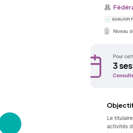
Fédéra
QUALIOPI
Niveau de
Pour cet
3 ses
Consult
Objecti
Le titulai
activités d