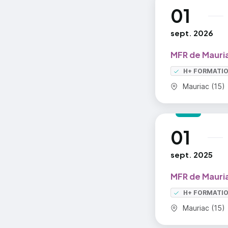
boulangeri
01
au
exemple. Le
sept. 2026
preuve d’u
relations q
MFR de Mauri
contrôle d
H+ FORMATI
Commune :
Mauriac (15)
01
au
sept. 2025
MFR de Mauri
H+ FORMATI
Commune :
Mauriac (15)