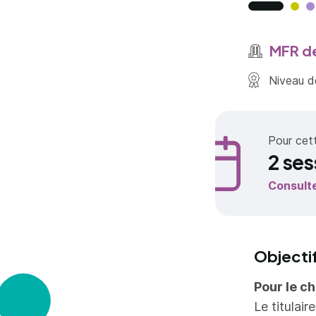
MFR de
Niveau de
Pour cet
2 ses
Consult
Objecti
Pour le c
Le titulai