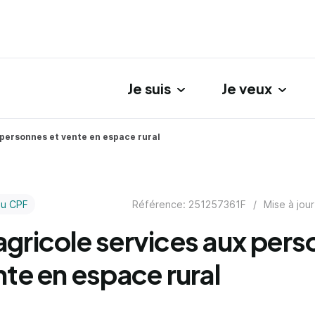
Je suis
Je veux
gation principale
 personnes et vente en espace rural
Référence: 251257361F
/
Mise à jour
au CPF
gricole services aux per
nte en espace rural