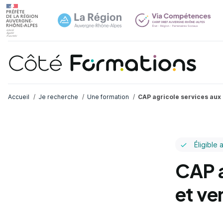
Navi
common.skip_link
Fil d'Ariane
Accueil
Je recherche
Une formation
CAP agricole services aux
Éligible 
CAP a
et ve