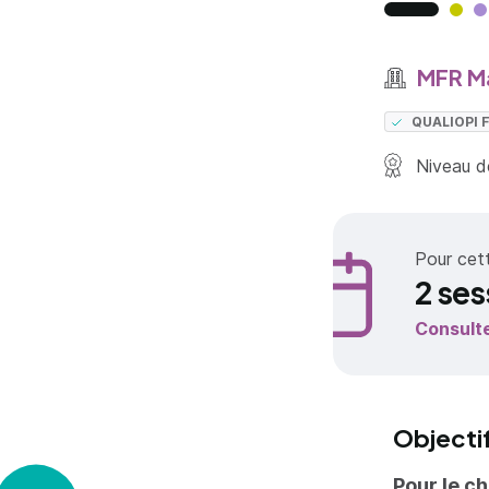
MFR Ma
QUALIOPI
Niveau de
Pour cet
2 ses
Consult
Objecti
Pour le c