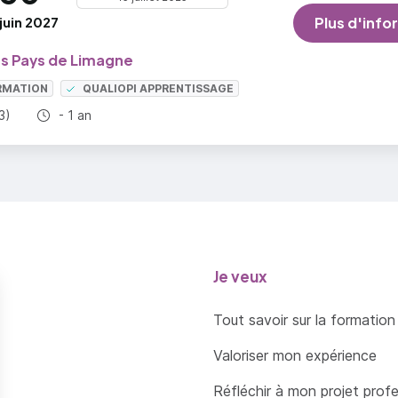
juin 2027
Plus d'info
s Pays de Limagne
RMATION
QUALIOPI APPRENTISSAGE
Durée totale :
3)
- 1 an
Je veux
Tout savoir sur la formation
Valoriser mon expérience
Réfléchir à mon projet prof