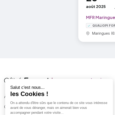
août 2025
MFR Maringue
QUALIOPI FO
Commune :
Maringues (6
Je suis
Au collège
Côté Formations
À propos
Au lycée
Contactez-nous
Parent