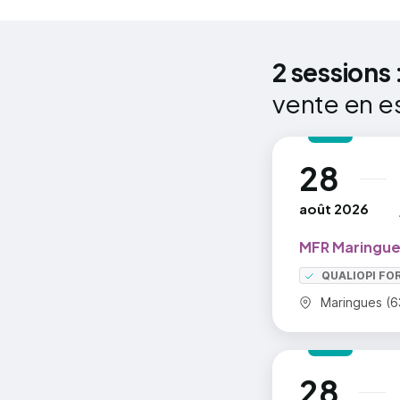
générale o
boulangeri
2 sessions 
exemple. Le
vente en e
preuve d'u
relations q
contrôle d
28
au
août 2026
MFR Maringue
QUALIOPI FO
Commune :
Maringues (6
28
au