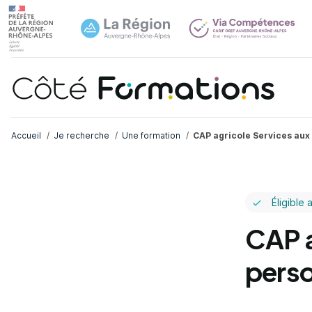
Navi
common.skip_link
Fil d'Ariane
Accueil
Je recherche
Une formation
CAP agricole Services aux
Éligible 
CAP a
perso