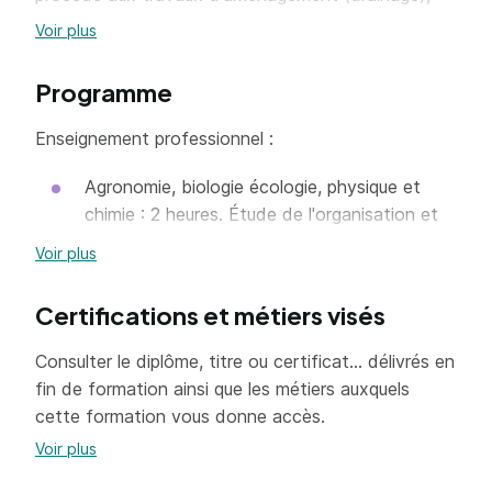
arrosage, décoration, plantation de végétaux
Voir plus
d'ornement en utilisant de fertilisants et produits
phytopharmaceutiques. Il entretient le matériel et
Programme
est en relation avec les fournisseurs ou les clients.
Cette formation remplace le CAPA Travaux
Enseignement professionnel :
paysagers à compter de la rentrée 2015.
Agronomie, biologie écologie, physique et
chimie : 2 heures. Étude de l'organisation et
de la vie des végétaux, des caractéristiques
Voir plus
des différentes espèces et de leurs
exigences (sol, climat, exposition, arrosage)
Certifications et métiers visés
Aménagement : 12 heures. Mise en place d'un
Consulter le diplôme, titre ou certificat... délivrés en
aménagement paysager à partir de plans et
fin de formation ainsi que les métiers auxquels
de relevés topographiques. Initiation au
cette formation vous donne accès.
piquetage, drainage, travaux de terrassement
et de maçonnerie. Plantations et installations
Voir plus
de mobiliers d'extérieur. Taille des végétaux,