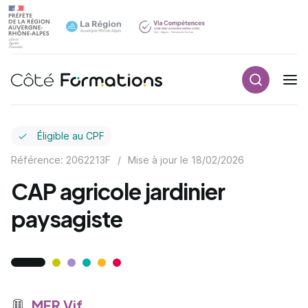
Recherch
Navigation principale
common.skip_link
Éligible au CPF
Référence: 2062213F
/
Mise à jour le
18/02/2026
CAP agricole jardinier
paysagiste
MFR Vif