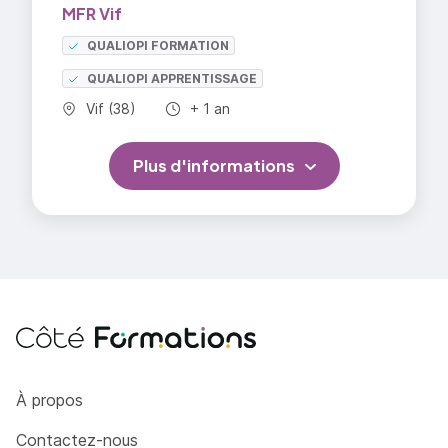
MFR Vif
QUALIOPI FORMATION
QUALIOPI APPRENTISSAGE
Commune :
Durée totale :
Vif (38)
+ 1 an
Plus d'informations
Côté Formations
À propos
Contactez-nous