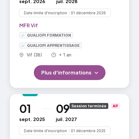
sept. 2026
juil. 2028
Date limite d'inscription
01 décembre 2026
MFR Vif
QUALIOPI FORMATION
QUALIOPI APPRENTISSAGE
Commune :
Durée totale :
Vif (38)
+ 1 an
Plus d'informations
01
09
au
Session terminée
AP
sept. 2025
juil. 2027
Date limite d'inscription
01 décembre 2025