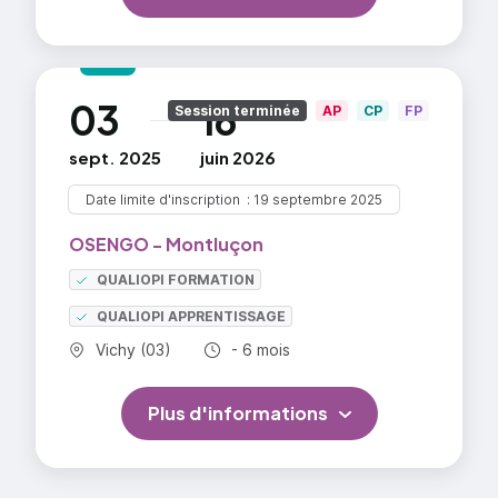
03
16
au
Session terminée
AP
CP
FP
sept. 2025
juin 2026
Date limite d'inscription
19 septembre 2025
OSENGO - Montluçon
QUALIOPI FORMATION
QUALIOPI APPRENTISSAGE
Commune :
Durée totale :
Vichy (03)
- 6 mois
Plus d'informations