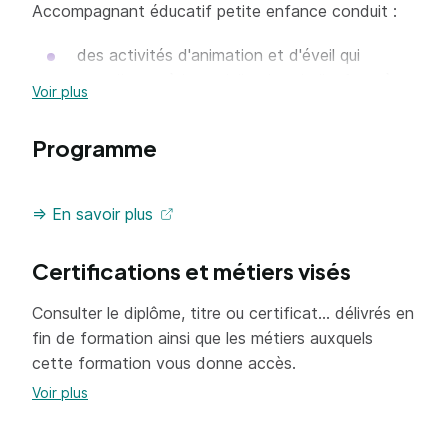
Accompagnant éducatif petite enfance conduit :
des activités d'animation et d'éveil qui
contribuent à la socialisation de l'enfant, à
Voir plus
son autonomie et à l'acquisition du langage ;
des activités de soins du quotidien qui
Programme
contribuent à répondre aux besoins
physiologiques de l'enfant et à assurer sa
=> En savoir plus
sécurité physique et affective ;
des activités liées à la collaboration avec les
Certifications et métiers visés
parents et les autres professionnels prenant
en compte une dimension éthique qui permet
Consulter le diplôme, titre ou certificat... délivrés en
un positionnement professionnel adapté.
fin de formation ainsi que les métiers auxquels
cette formation vous donne accès.
Outre ces activités communes aux trois contextes
d'exercice professionnel, le titulaire peut conduire
Voir plus
des activités spécifiques :