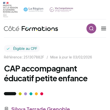
Recherch
Navigation principale
common.skip_link
Éligible au CPF
Référence: 251307882F
/
Mise à jour le
03/02/2026
CAP accompagnant
éducatif petite enfance
Silvya Terrade Grenoble