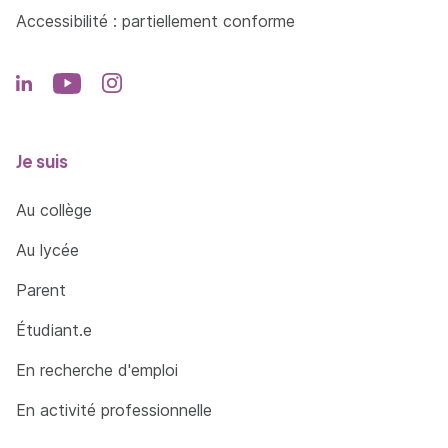
Adopter un mode de conduite "économique".
Accessibilité : partiellement conforme
Identifier les sources potentielles de risques
liés à la circulation et à la stabilité de la
charge et du chariot pour choisir un parcours
adapté.
Je suis
Stationner et arrêter le chariot en sécurité
Au collège
Fin de poste et vérification.
Au lycée
=> En savoir plus
Parent
Étudiant.e
En recherche d'emploi
En activité professionnelle