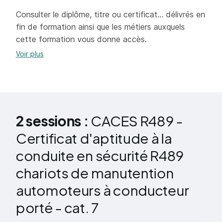
de manutention
Réaliser la maintenance du 1er niveau
Consulter le diplôme, titre ou certificat... délivrés en
Notions élémentaires de physique
fin de formation ainsi que les métiers auxquels
Stabilité des chariots de manutention
cette formation vous donne accès.
Risques liés à l'utilisation des chariots de
Voir plus
manutention
Exploitation du chariot de manutention
Vérifications d'usage des chariots de
manutention
2 sessions :
CACES R489 -
Certificat d'aptitude à la
Savoir-faire pratiques :
conduite en sécurité R489
Prise de poste et vérification
chariots de manutention
Utilisation des documents
automoteurs à conducteur
Vérification visuelle de l'état du chariot et de
porté - cat. 7
son équipement de préhension de charges,