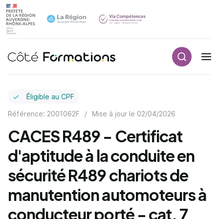
Recherch
Navigation principale
common.skip_link
Éligible au CPF
Référence: 2001062F
/
Mise à jour le
02/04/2026
CACES R489 - Certificat
d'aptitude à la conduite en
sécurité R489 chariots de
manutention automoteurs à
conducteur porté - cat. 7