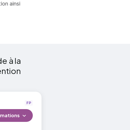
tion ainsi
e à la
ention
FP
rmations