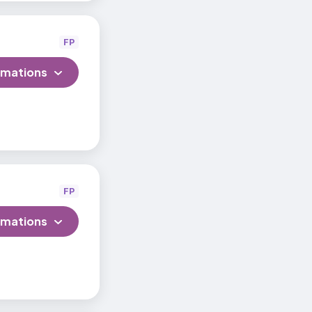
FP
rmations
FP
rmations