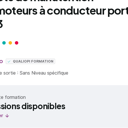
oteurs à conducteur port
3
o
QUALIOPI FORMATION
 sortie : Sans Niveau spécifique
te formation
ssions disponibles
er