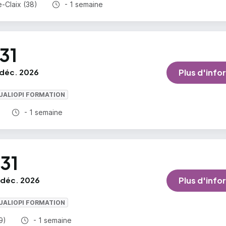
Durée totale :
-Claix (38)
- 1 semaine
31
déc. 2026
Plus d'info
UALIOPI FORMATION
Durée totale :
- 1 semaine
31
déc. 2026
Plus d'info
UALIOPI FORMATION
Durée totale :
9)
- 1 semaine