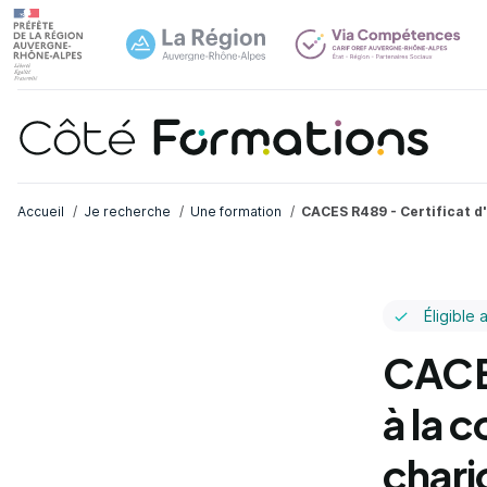
Navi
common.skip_link
Fil d'Ariane
Accueil
Je recherche
Une formation
CACES R489 - Certificat d
Éligible 
CACES
à la 
chari