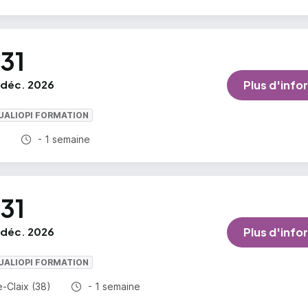
31
déc. 2026
Plus d'info
UALIOPI FORMATION
Durée totale :
)
- 1 semaine
31
déc. 2026
Plus d'info
UALIOPI FORMATION
Durée totale :
-Claix (38)
- 1 semaine