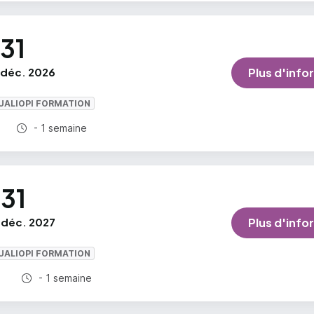
31
déc. 2026
Plus d'info
UALIOPI FORMATION
Durée totale :
- 1 semaine
31
déc. 2027
Plus d'info
UALIOPI FORMATION
Durée totale :
)
- 1 semaine