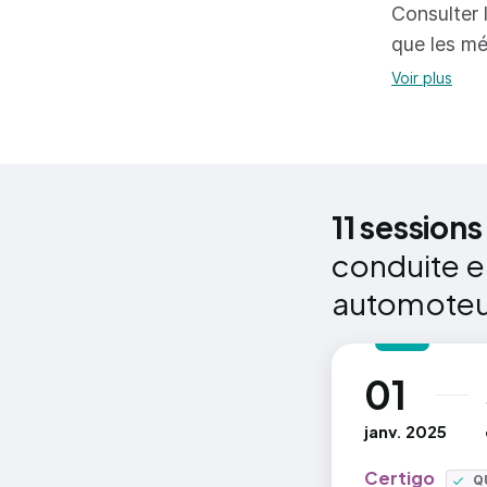
Consulter l
que les mé
Voir plus
11 sessions
conduite e
automoteur
01
au
janv. 2025
Certigo
Q