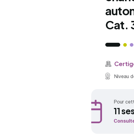
autom
Cat. 
Certig
Niveau de
Pour cet
11 se
Consult