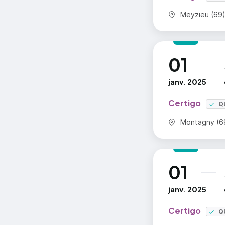
Commune :
Meyzieu (69
01
au
janv. 2025
Certigo
Q
Commune :
Montagny (6
01
au
janv. 2025
Certigo
Q