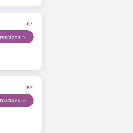
FP
rmations
FP
rmations