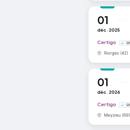
01
au
déc. 2025
Certigo
Q
Commune :
Riorges (42)
01
au
déc. 2026
Certigo
Q
Commune :
Meyzieu (69