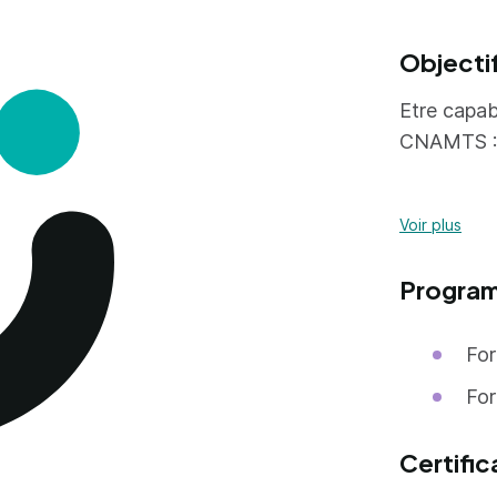
Objecti
Etre capa
CNAMTS :
Voir plus
D'a
la 
Progra
por
De 
For
con
For
Certific