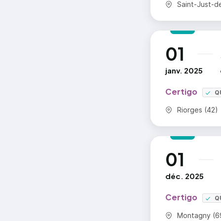
Commune :
Saint-Just-de
01
au
janv. 2025
Certigo
Q
Commune :
Riorges (42)
01
au
déc. 2025
Certigo
Q
Commune :
Montagny (6