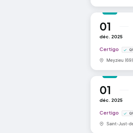
01
au
déc. 2025
Certigo
Q
Commune :
Meyzieu (69
01
au
déc. 2025
Certigo
Q
Commune :
Saint-Just-de