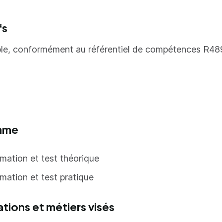
fs
ble, conformément au référentiel de compétences R48
ppliquer, sur le plan théorique, les règles de sécurité i
conduite des chariots de manutention automoteurs à 
mme
té,
conduire en sécurité un chariot de manutention auto
mation et test théorique
ducteur porté de la ou des catégorie(s) concernée(s)
mation et test pratique
ations et métiers visés