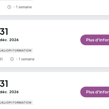
Durée totale :
)
- 1 semaine
31
déc. 2026
Plus d'info
UALIOPI FORMATION
Durée totale :
9)
- 1 semaine
31
déc. 2026
Plus d'info
UALIOPI FORMATION