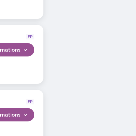
FP
rmations
FP
rmations