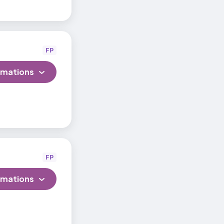
FP
rmations
FP
rmations