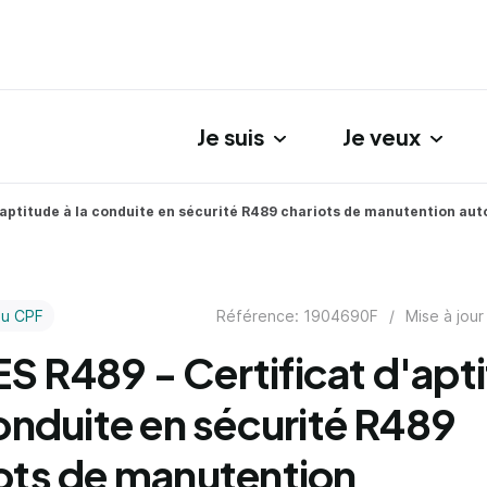
Je suis
Je veux
gation principale
'aptitude à la conduite en sécurité R489 chariots de manutention aut
Référence: 1904690F
/
Mise à jour
au CPF
 R489 - Certificat d'apt
conduite en sécurité R489
ots de manutention