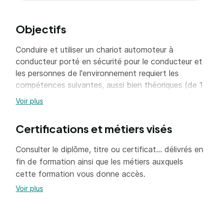
Objectifs
Conduire et utiliser un chariot automoteur à
conducteur porté en sécurité pour le conducteur et
les personnes de l'environnement requiert les
compétences suivantes, aussi bien théoriques (de 1
à 8) que pratiques (de 9 à 11) :
Voir plus
1. Appréhender les responsabilités des
Certifications et métiers visés
acteurs organisant l'acte de conduire (le
constructeur, l'employeur, le contrôleur
Consulter le diplôme, titre ou certificat... délivrés en
technique, le conducteur, ..).
fin de formation ainsi que les métiers auxquels
2. Connaitre la technologie des chariots
cette formation vous donne accès.
utilisés, la terminologie, les dispositifs de
Voir plus
sécurité, les équipements interchangeables
potentiels ainsi que les modes de propulsion,