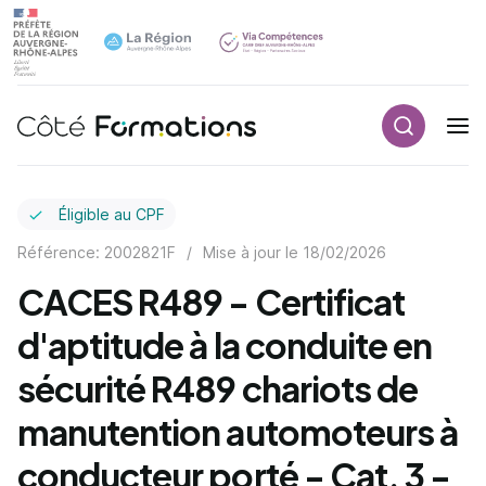
Recherch
Navigation principale
common.skip_link
Éligible au CPF
Référence: 2002821F
/
Mise à jour le
18/02/2026
CACES R489 - Certificat
d'aptitude à la conduite en
sécurité R489 chariots de
manutention automoteurs à
conducteur porté - Cat. 3 -