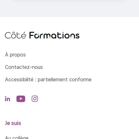
effectuer les opérations d'entretien
quotidien.
Côté Formations
À propos
Contactez-nous
Accessibilité : partiellement conforme
Je suis
Au collège