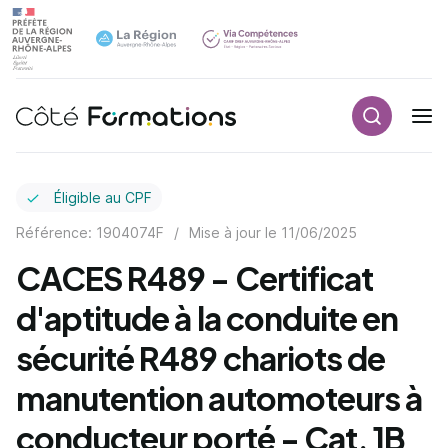
Recherch
Navigation principale
common.skip_link
Éligible au CPF
Référence: 1904074F
/
Mise à jour le
11/06/2025
CACES R489 - Certificat
d'aptitude à la conduite en
sécurité R489 chariots de
manutention automoteurs à
conducteur porté - Cat. 1B