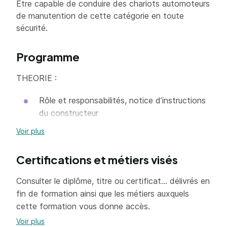
Etre capable de conduire des chariots automoteurs
de manutention de cette catégorie en toute
sécurité.
Programme
THEORIE :
Rôle et responsabilités, notice d’instructions
du constructeur
Instances et organismes de prévention
Voir plus
Éléments constitutifs des chariots /
Certifications et métiers visés
Catégories et spécificités
Dispositifs de sécurité
Consulter le diplôme, titre ou certificat... délivrés en
fin de formation ainsi que les métiers auxquels
Motorisation et circuit hydraulique
cette formation vous donne accès.
Caractéristiques et spécificités des
Voir plus