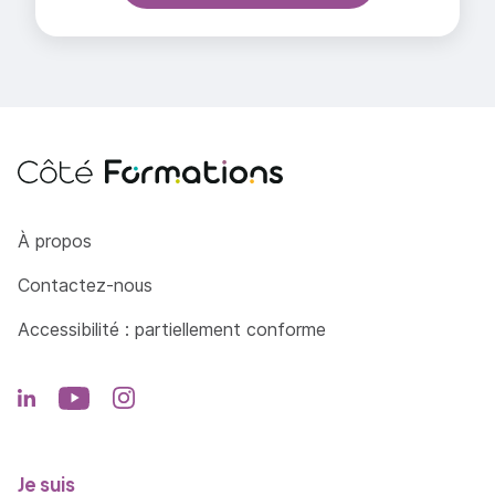
Effectuer les opérations de maintenance de
son ressort
Côté Formations
À propos
Contactez-nous
Accessibilité : partiellement conforme
Je suis