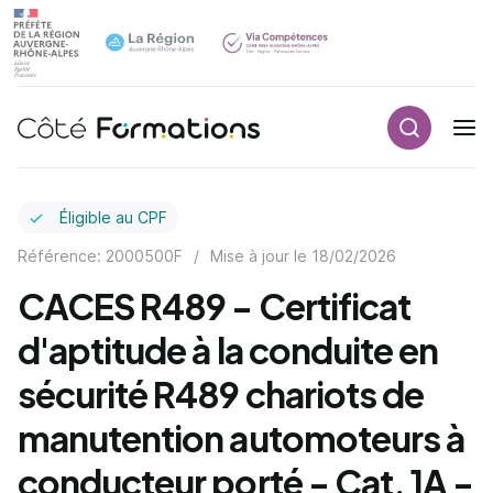
Recherch
Navigation principale
common.skip_link
Éligible au CPF
Référence: 2000500F
/
Mise à jour le
18/02/2026
CACES R489 - Certificat
d'aptitude à la conduite en
sécurité R489 chariots de
manutention automoteurs à
conducteur porté - Cat. 1A -