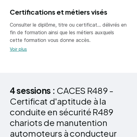
Connaitre les conditions requises pour
conduire et utiliser un chariot élévateur et
Certifications et métiers visés
connaitre la responsabilité qui en découle.
Consulter le diplôme, titre ou certificat... délivrés en
Classification et technologie
fin de formation ainsi que les métiers auxquels
Identifier les principales catégories de
cette formation vous donne accès.
chariots élévateurs et leurs caractéristiques
Voir plus
fonctionnelles, et en déduire leurs utilisations
courante et leur limite d’utilisation.
Connaitre les différents organes, leur
technologie et leur fonction.
4 sessions :
CACES R489 -
Connaitre le fonctionnement des organes de
service et dispositifs de sécurité.
Certificat d'aptitude à la
conduite en sécurité R489
Sécurité
chariots de manutention
Interpréter la signification des différents
automoteurs à conducteur
pictogrammes et panneaux de signalisation.