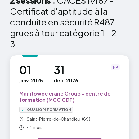
2 sessions :
CACES R487 -
composé d'une flèche relevable et d'une contre-
Certificat d'aptitude à la
flèche.Sa conception lui permet de rester en
position montée lorsqu'elle est hors service et
conduite en sécurité R487
d'être démontée pour être déplacée vers un autre
grues à tour catégorie 1 - 2 -
chantier.
3
01
31
au
FP
janv. 2025
déc. 2026
Manitowoc crane Croup - centre de
formation (MCC CDF)
QUALIOPI FORMATION
Commune :
Saint-Pierre-de-Chandieu (69)
Durée totale :
- 1 mois