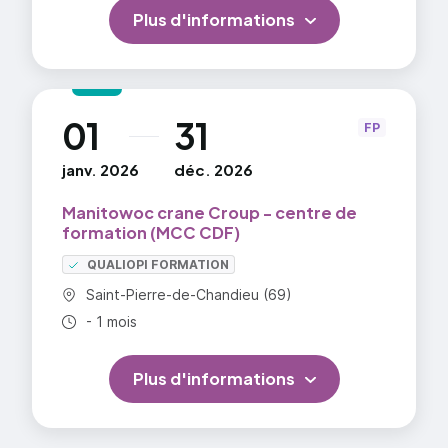
Plus d'informations
01
31
au
FP
janv. 2026
déc. 2026
Manitowoc crane Croup - centre de
formation (MCC CDF)
QUALIOPI FORMATION
Commune :
Saint-Pierre-de-Chandieu (69)
Durée totale :
- 1 mois
Plus d'informations