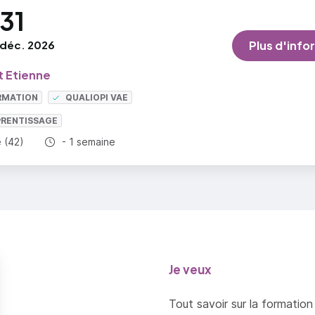
31
déc. 2026
Plus d'info
t Etienne
RMATION
QUALIOPI VAE
PRENTISSAGE
Durée totale :
e (42)
- 1 semaine
Je veux
Tout savoir sur la formation