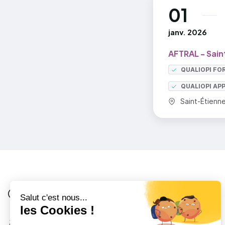
01
au
janv. 2026
AFTRAL - Sain
QUALIOPI FO
QUALIOPI AP
Commune :
Saint-Étienn
Je suis
Au collège
Côté Formations
À propos