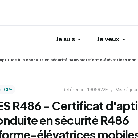
Je suis
Je veux
gation principale
aptitude à la conduite en sécurité R486 plateforme-élévatrices mobil
Référence: 1905922F
/
Mise à jour
au CPF
 R486 - Certificat d'apt
conduite en sécurité R486
forme-élévatrices mobile