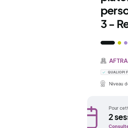
perso
3 - R
AFTRAL
QUALIOPI
Niveau de
Pour cet
2 ses
Consult