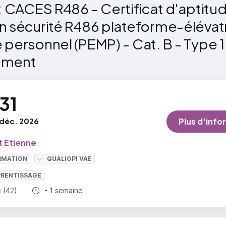
:
CACES R486 - Certificat d'aptitud
n sécurité R486 plateforme-élévat
personnel (PEMP) - Cat. B - Type 1 
ement
31
déc. 2026
Plus d'info
t Etienne
RMATION
QUALIOPI VAE
PRENTISSAGE
Durée totale :
e (42)
- 1 semaine