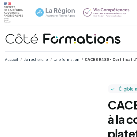
Navi
common.skip_link
Fil d'Ariane
Accueil
Je recherche
Une formation
CACES R486 - Certificat d'
Éligible 
CACES
à la 
plate