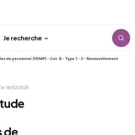
Je recherche
Reche
es de personnel (PEMP) - Cat. B - Type 1 - 3 - Renouvellement
 le
18/02/2026
itude
s de