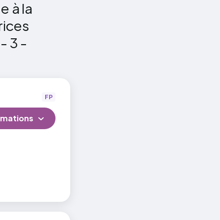
e à la
rices
- 3 -
FP
rmations