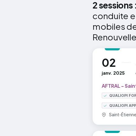
2 sessions 
conduite e
mobiles de 
Renouvell
02
au
janv. 2025
AFTRAL - Sain
QUALIOPI FO
QUALIOPI AP
Commune :
Saint-Étienn