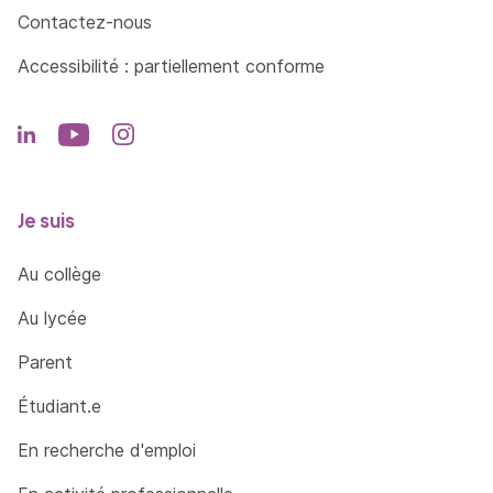
10. Effectuer et maitriser toutes les
Contactez-nous
manœuvres de conduite et de chargement
Accessibilité : partiellement conforme
du gerbeur à conducteur accompagnant, ainsi
que la montée/descente en sécurité de celui-
ci.
11. Vérifier l'état du gerbeur à conducteur
accompagnant (y compris les niveaux) en fin
Je suis
de poste et rendre compte des anomalies ou
dysfonctionnements ; effectuer les
Au collège
opérations d'entretien quotidien.
Au lycée
Parent
Étudiant.e
En recherche d'emploi