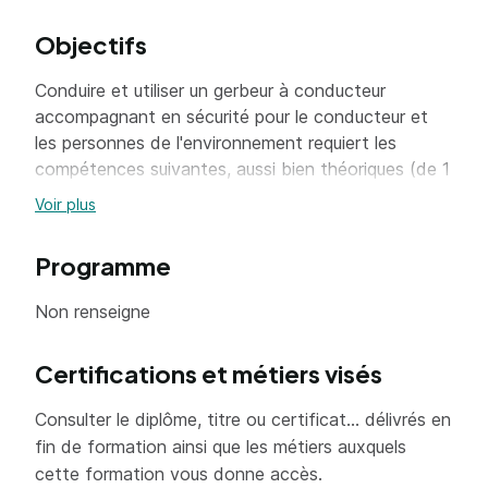
Objectifs
Conduire et utiliser un gerbeur à conducteur
accompagnant en sécurité pour le conducteur et
les personnes de l'environnement requiert les
compétences suivantes, aussi bien théoriques (de 1
à 8) que pratiques (de 9 à 11).
Voir plus
1. Appréhender les responsabilités des
Programme
acteurs organisant l'acte de conduire (le
constructeur, l'employeur, le contrôleur
Non renseigne
technique, le conducteur, ..).
2. Connaitre la technologie des gerbeurs
Certifications et métiers visés
utilisés, l'alimentation en énergie électrique, la
terminologie, les dispositifs de sécurité, les
Consulter le diplôme, titre ou certificat... délivrés en
équipements de préhension ainsi que les
fin de formation ainsi que les métiers auxquels
modes de propulsion, de transmission ou de
cette formation vous donne accès.