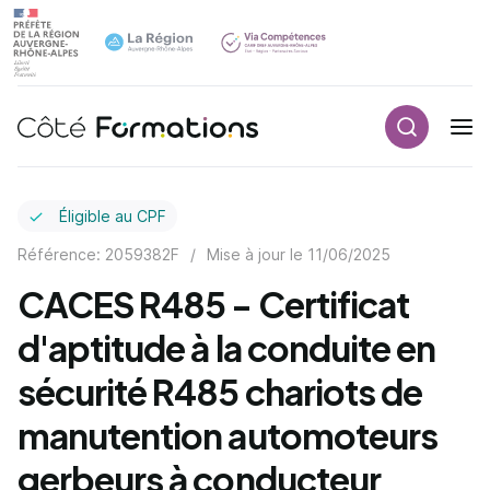
Recherch
Navigation principale
common.skip_link
Éligible au CPF
Référence: 2059382F
/
Mise à jour le
11/06/2025
CACES R485 - Certificat
d'aptitude à la conduite en
sécurité R485 chariots de
manutention automoteurs
gerbeurs à conducteur