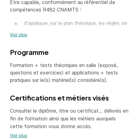
Etre capable, conformément au référentiel de
compétences R482 CNAMTS :
d'appliquer, sur le plan théorique, les règles de
sécurité inhérentes à la conduite des engins
Voir plus
de chantier,
de conduire en sécurité l’engin de chantier de
Programme
la ou des catégorie(s) concernée(s).
Formation + tests théoriques en salle (exposé,
questions et exercices) et applications + tests
pratiques sur le(s) matériel(s) considéré(s).
Certifications et métiers visés
Consulter le diplôme, titre ou certificat... délivrés en
fin de formation ainsi que les métiers auxquels
cette formation vous donne accès.
Voir plus