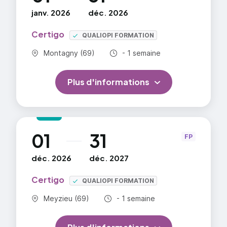
janv. 2026
déc. 2026
Certigo
QUALIOPI FORMATION
Commune :
Durée totale :
Montagny (69)
- 1 semaine
Plus d'informations
01
31
au
FP
déc. 2026
déc. 2027
Certigo
QUALIOPI FORMATION
Commune :
Durée totale :
Meyzieu (69)
- 1 semaine