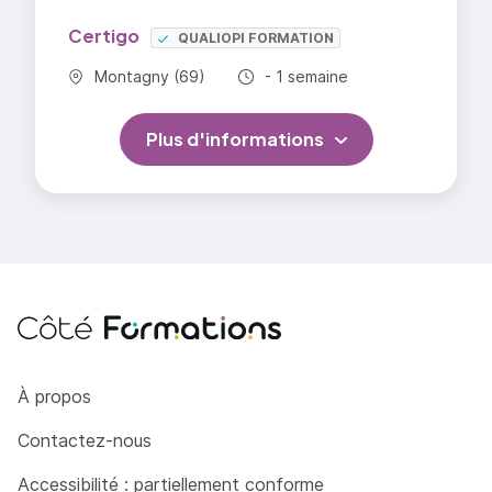
Certigo
QUALIOPI FORMATION
Commune :
Durée totale :
Montagny (69)
- 1 semaine
Plus d'informations
Côté Formations
À propos
Contactez-nous
Accessibilité : partiellement conforme