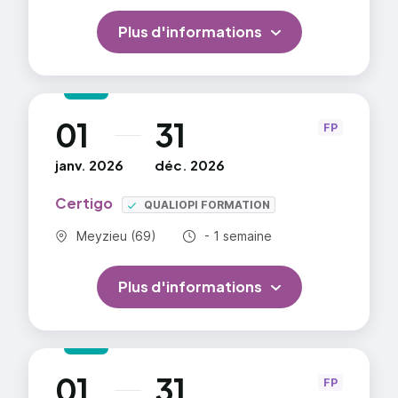
Plus d'informations
01
31
au
FP
janv. 2026
déc. 2026
Certigo
QUALIOPI FORMATION
Commune :
Durée totale :
Meyzieu (69)
- 1 semaine
Plus d'informations
01
31
au
FP