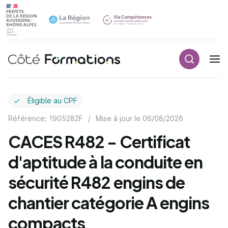
Recherch
Navigation principale
common.skip_link
Éligible au CPF
Référence: 1905282F
/
Mise à jour le
06/08/2026
CACES R482 - Certificat
d'aptitude à la conduite en
sécurité R482 engins de
chantier catégorie A engins
compacts