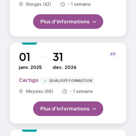
Commune :
Durée totale :
Riorges (42)
- 1 semaine
Plus d'informations
01
31
au
FP
janv. 2025
déc. 2026
Certigo
QUALIOPI FORMATION
Commune :
Durée totale :
Meyzieu (69)
- 1 semaine
Plus d'informations