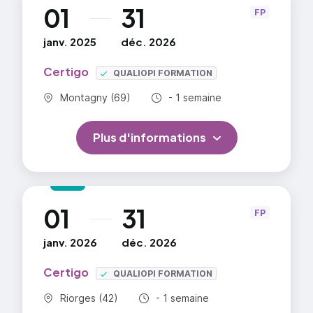
01
31
au
FP
janv. 2025
déc. 2026
Certigo
QUALIOPI FORMATION
Commune :
Durée totale :
Montagny (69)
- 1 semaine
Plus d'informations
01
31
au
FP
janv. 2026
déc. 2026
Certigo
QUALIOPI FORMATION
Commune :
Durée totale :
Riorges (42)
- 1 semaine