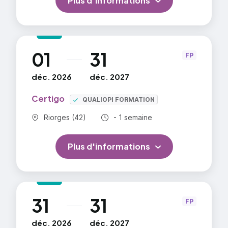
Plus d'informations
01
31
au
FP
déc. 2026
déc. 2027
Certigo
QUALIOPI FORMATION
Commune :
Durée totale :
Riorges (42)
- 1 semaine
Plus d'informations
31
31
au
FP
déc. 2026
déc. 2027