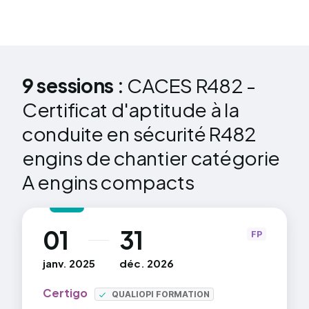
9 sessions :
CACES R482 -
Certificat d'aptitude à la
conduite en sécurité R482
engins de chantier catégorie
A engins compacts
01
31
au
FP
janv. 2025
déc. 2026
Certigo
QUALIOPI FORMATION