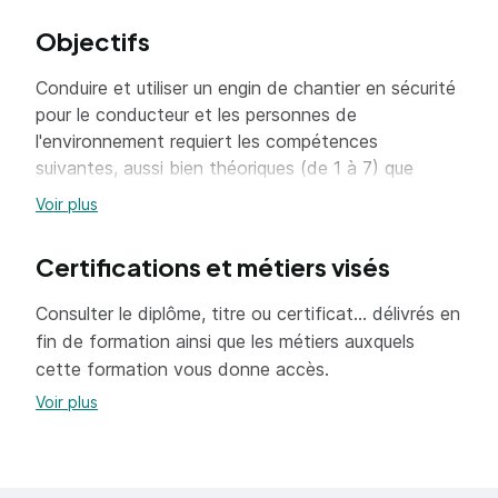
Objectifs
Conduire et utiliser un engin de chantier en sécurité
pour le conducteur et les personnes de
l'environnement requiert les compétences
suivantes, aussi bien théoriques (de 1 à 7) que
pratiques (de 8 à 10).
Voir plus
S'y ajoutent des compétences spécifiques pour
l'utilisation d'une télécommande (11) ou le
Certifications et métiers visés
chargement / déchargement sur porte-engins (12),
selon les catégories et options retenues par le
Consulter le diplôme, titre ou certificat... délivrés en
candidat :
fin de formation ainsi que les métiers auxquels
cette formation vous donne accès.
1. Appréhender les responsabilités des
Voir plus
acteurs organisant l'acte de conduire (le
constructeur, l'employeur, le contrôleur
technique, le conducteur, du chef de
manoeuvre, ..).