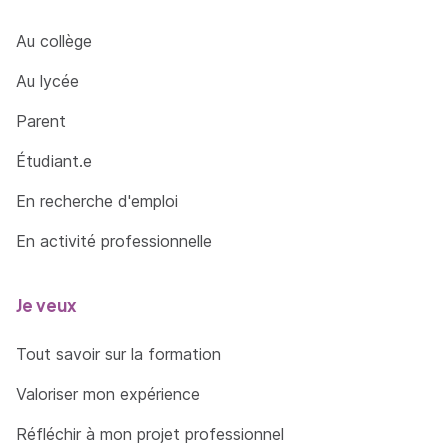
(équipements compris), effectuer les
opérations d'entretien quotidien et rendre
Au collège
compte des anomalies ou
Au lycée
dysfonctionnements.
Parent
Étudiant.e
En recherche d'emploi
En activité professionnelle
Je veux
Tout savoir sur la formation
Valoriser mon expérience
Réfléchir à mon projet professionnel