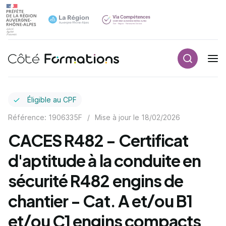
Recherch
Navigation principale
common.skip_link
Éligible au CPF
Référence: 1906335F
/
Mise à jour le
18/02/2026
CACES R482 - Certificat
d'aptitude à la conduite en
sécurité R482 engins de
chantier - Cat. A et/ou B1
et/ou C1 engins compacts