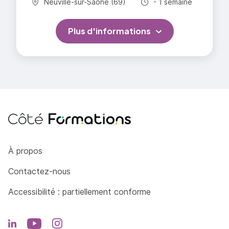
Commune :
Durée totale :
Neuville-sur-Saône (69)
- 1 semaine
Plus d'informations
Côté Formations
À propos
Contactez-nous
Accessibilité : partiellement conforme