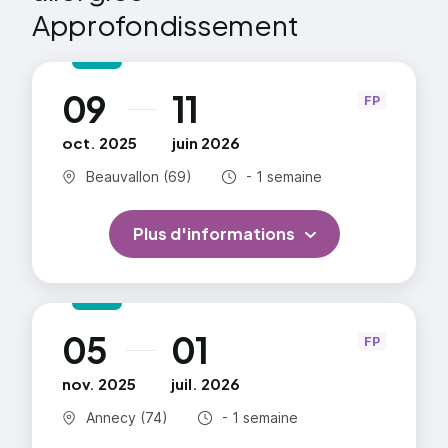
Approfondissement
09
11
au
FP
oct. 2025
juin 2026
Commune :
Durée totale :
Beauvallon (69)
- 1 semaine
Plus d'informations
05
01
au
FP
nov. 2025
juil. 2026
Commune :
Durée totale :
Annecy (74)
- 1 semaine