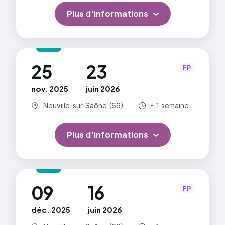
Plus d'informations
25
23
au
FP
nov. 2025
juin 2026
Commune :
Durée totale :
Neuville-sur-Saône (69)
- 1 semaine
Plus d'informations
09
16
au
FP
déc. 2025
juin 2026