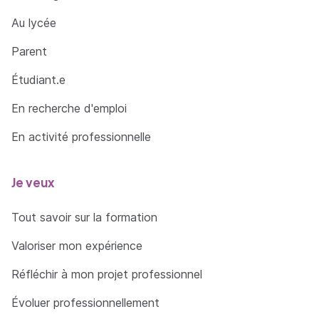
production
En maîtrisant le risque financier à l'aide des
Au lycée
Unité d'Enseignement (UE) - 5.2 Assurer la gestion
outils adaptés
et le développement de la chaîne de valeur : en
Parent
élaborant un business model adapté
Étudiant.e
En recherche d'emploi
En activité professionnelle
Je veux
Tout savoir sur la formation
Valoriser mon expérience
Réfléchir à mon projet professionnel
Évoluer professionnellement