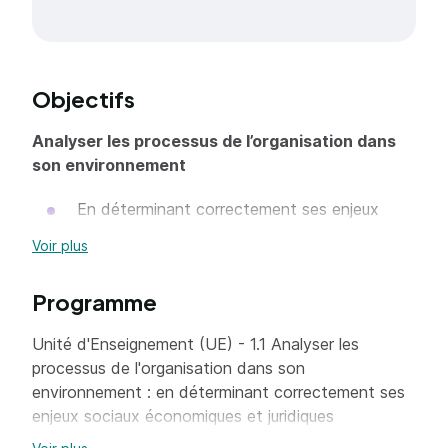
Objectifs
Analyser les processus de l’organisation dans
son environnement
En déterminant correctement ses enjeux
sociaux économiques et juridiques
Voir plus
En identifiant rigoureusement les différentes
dimensions de l’identité et des
Programme
caractéristiques internes et externes des
Unité d'Enseignement (UE) - 1.1 Analyser les
organisations selon des critères pertinents
processus de l'organisation dans son
En présentant de manière détaillée les
environnement : en déterminant correctement ses
attentes de chacun des acteurs et
enjeux sociaux économiques et juridiques
partenaires de l’organisation
Unité d'Enseignement (UE) - 1.2 Analyser les