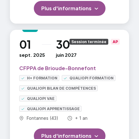
Plus d'informations
01
30
au
Session terminée
AP
sept. 2025
juin 2027
CFPPA de Brioude-Bonnefont
H+ FORMATION
QUALIOPI FORMATION
QUALIOPI BILAN DE COMPÉTENCES
QUALIOPI VAE
QUALIOPI APPRENTISSAGE
Commune :
Durée totale :
Fontannes (43)
+ 1 an
Plus d'informations