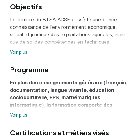
Objectifs
Le titulaire du BTSA ACSE possède une bonne
connaissance de l'environnement économique,
social et juridique des exploitations agricoles, ainsi
que de solides compétences en techniques
comptables. Il a également reçu une formation en
Voir plus
agronomie (productions végétales et animales,
maîtrise de l'eau).
Programme
Ce professionnel peut occuper un emploi de
conseiller, technicien agricole, assistant clientèle,
En plus des enseignements généraux (français,
formateur Après quelques années, il peut devenir
documentation, langue vivante, éducation
chef d'exploitation, responsable de magasin ou
socioculturelle, EPS, mathématiques,
d'unité d'approvisionnement.
informatique), la formation comporte des
Ce diplôme est en cours de rénovation.
enseignements professionnels :
Voir plus
Sciences économiques, sociales et de
Certifications et métiers visés
gestion, gestion de l'entreprise : diversité des