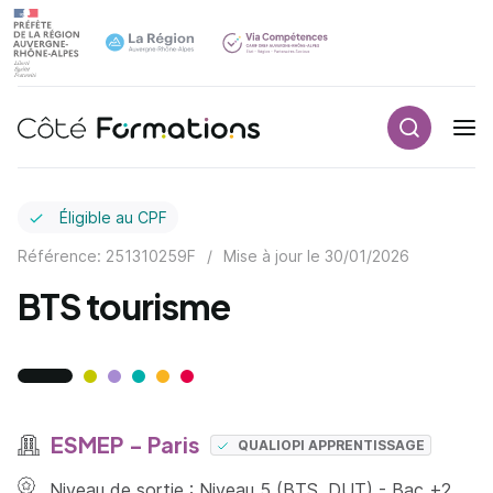
Recherch
Navigation principale
common.skip_link
Éligible au CPF
Référence: 251310259F
/
Mise à jour le
30/01/2026
BTS tourisme
ESMEP - Paris
QUALIOPI APPRENTISSAGE
Niveau de sortie : Niveau 5 (BTS, DUT) - Bac +2