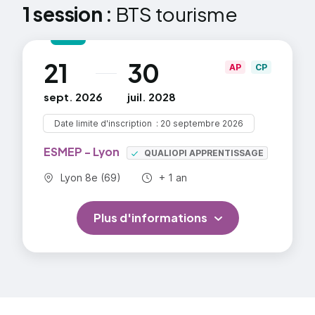
1 session :
BTS tourisme
21
30
au
AP
CP
sept. 2026
juil. 2028
Date limite d'inscription
20 septembre 2026
ESMEP - Lyon
QUALIOPI APPRENTISSAGE
Commune :
Durée totale :
Lyon 8e (69)
+ 1 an
Plus d'informations