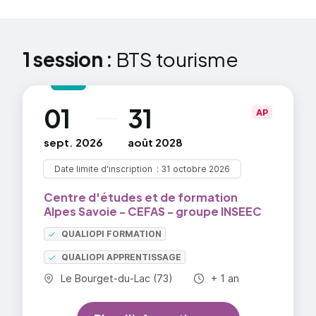
maîtrise d'un environnement numérique
évolutif...
Élaboration d'une prestation touristique :
1 session :
BTS tourisme
droit (Code du tourisme, de la
consommation, etc.), cadre institutionnel ;
analyse du marché, des caractéristiques et
01
31
au
AP
potentialités de l'espace géographique
concerné (territoire ou destination)
sept. 2026
août 2028
Date limite d'inscription
31 octobre 2026
Centre d'études et de formation
Alpes Savoie - CEFAS - groupe INSEEC
QUALIOPI FORMATION
QUALIOPI APPRENTISSAGE
Commune :
Durée totale :
Le Bourget-du-Lac (73)
+ 1 an