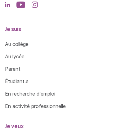
Déployer un service
Accompagner les utilisateurs dans la mise en
place d’un service
Je suis
Organiser son développement professionnel
Au collège
Mettre en place son environnement
d’apprentissage personnel
Au lycée
Mettre en oeuvre des outils et stratégies de
Parent
veille informationnelle
Étudiant.e
Gérer son identité professionnelle
En recherche d'emploi
Développer son projet professionnel
En activité professionnelle
Cybersécurité des services informatiques
Protéger les données à caractère personnel
Je veux
Recenser les traitements sur les données à