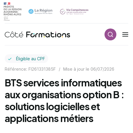
Recherch
Navigation principale
common.skip_link
Éligible au CPF
Référence: FI261331385F
/
Mise à jour le
06/07/2026
BTS services informatiques
aux organisations option B :
solutions logicielles et
applications métiers