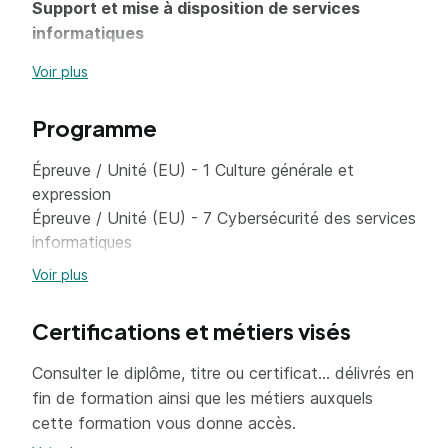
Support et mise à disposition de services
informatiques
Voir plus
Gérer le patrimoine informatique
Recenser et identifier les ressources
Programme
numériques
Épreuve / Unité (EU) - 1 Culture générale et
Exploiter des référentiels, normes et
expression
standards adoptés par le prestataire
Épreuve / Unité (EU) - 7 Cybersécurité des services
informatique
informatiques
Mettre en place et vérifier les niveaux
Épreuve / Unité (EU) - 2 Expression et
Voir plus
d’habilitation associés à un service
communication en langue anglaise
Épreuve / Unité (EU) - 3 Mathématiques pour
Vérifier les conditions de la continuité d’un
Certifications et métiers visés
l'informatique
service informatique
Épreuve / Unité (EU) - 4 Culture économique
Consulter le diplôme, titre ou certificat... délivrés en
Gérer des sauvegardes
juridique et managériale pour l'informatique
fin de formation ainsi que les métiers auxquels
Épreuve / Unité (EU) - 5 Support et mise à
Vérifier le respect des règles d’utilisation des
cette formation vous donne accès.
disposition de services informatiques
ressources numériques