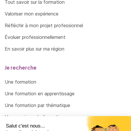
Tout savoir sur la formation
caractère personnel au sein de l’organisation
Valoriser mon expérience
Identifier les risques liés à la collecte, au
traitement, au stockage et à la diffusion des
Réfléchir à mon projet professionnel
données à caractère personnel
Évoluer professionnellement
Appliquer la réglementation en matière de
collecte, de traitement et de conservation
En savoir plus sur ma région
des données à caractère personnel
Sensibiliser les utilisateurs à la protection des
Je recherche
données à caractère personnel
Une formation
Préserver l'identité numérique de l’organisation
Une formation en apprentissage
Protéger l’identité numérique d’une
Une formation par thématique
organisation
Déployer les moyens appropriés de preuve
Un organisme de formation
électronique
Un conseiller