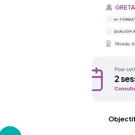
GRETA 
H+ FORMA
QUALIOPI 
Niveau de
Pour cet
2 ses
Consult
Objecti