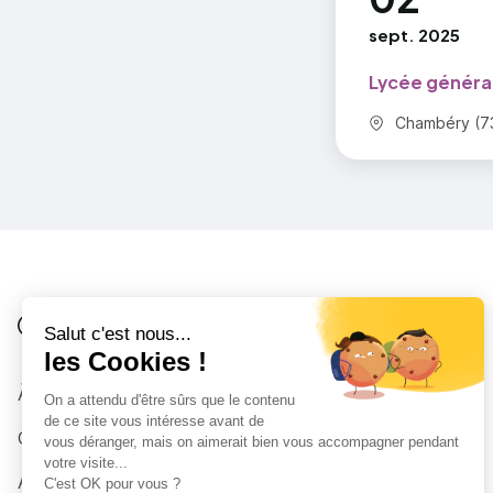
sept. 2025
Lycée généra
Commune :
Chambéry (7
Je suis
Au collège
Côté Formations
À propos
Au lycée
Contactez-nous
Parent
Accessibilité : partiellement conforme