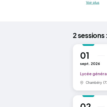
Voir plus
Unité facu
facultativ
2 sessions 
01
au
sept. 2026
Lycée généra
Commune :
Chambéry (7
02
au