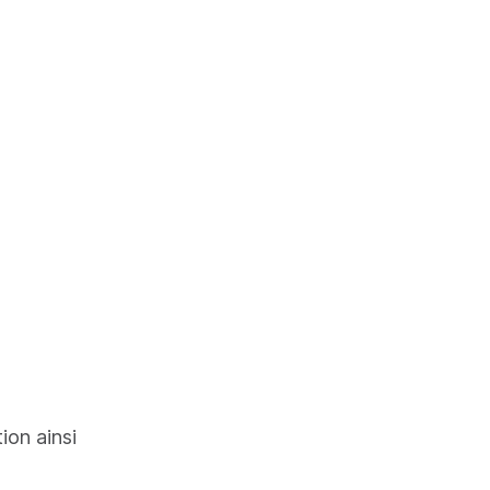
tion ainsi
nel