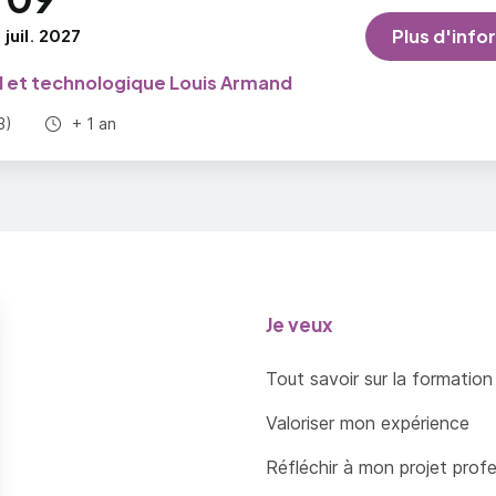
juil. 2027
Plus d'info
l et technologique Louis Armand
Durée totale :
3)
+ 1 an
Je veux
Tout savoir sur la formation
Valoriser mon expérience
Réfléchir à mon projet prof