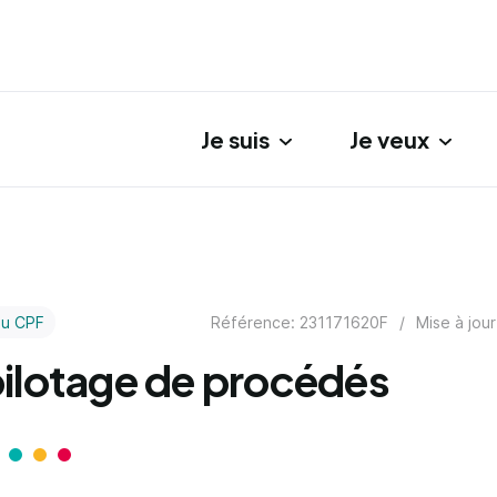
Je suis
Je veux
gation principale
Référence: 231171620F
/
Mise à jour
au CPF
ilotage de procédés