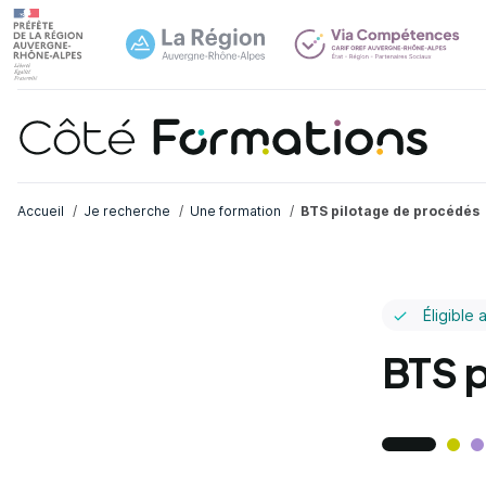
Navi
common.skip_link
Fil d'Ariane
Accueil
Je recherche
Une formation
BTS pilotage de procédés
Éligible 
BTS p