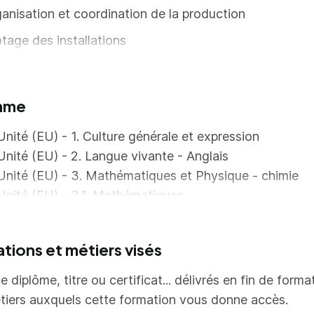
anisation et coordination de la production
otage des installations
ntenance des installations
lioration continue
mme
liquer et faire appliquer les règles
Unité (EU) - 1. Culture générale et expression
umenter et assurer la traçabilité des informations
Unité (EU) - 2. Langue vivante - Anglais
ntifier les risques
Unité (EU) - 3. Mathématiques et Physique - chimie
Unité (EU) - 3.1. Mathématiques
mation des équipes opérationnelles
Unité (EU) - 3.2. Physique - chimie
luation des compétences et des performances
Unité (EU) - 4. QHSSE
ations et métiers visés
urer les relations internes et externes à l'entreprise
Unité (EU) - 5. Conduite de processus
Unité (EU) - 5.1. Pilotage de la production
e diplôme, titre ou certificat... délivrés en fin de forma
Unité (EU) - 5.2. Analyse et gestion de la production
tiers auxquels cette formation vous donne accès.
Unité (EU) - 6. Rapport d'activités en milieu profession