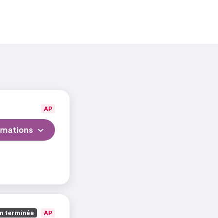
e 2
AP
rmations
n terminée
AP