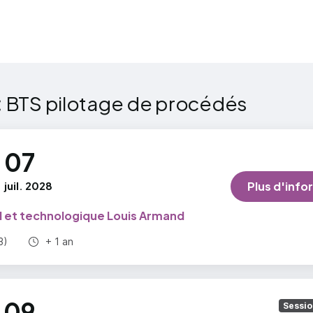
ltative / Epreuve facultative (Ufac) - 1. Langue vivant
e
:
BTS pilotage de procédés
07
juil. 2028
Plus d'info
l et technologique Louis Armand
Durée totale :
3)
+ 1 an
09
Sessio