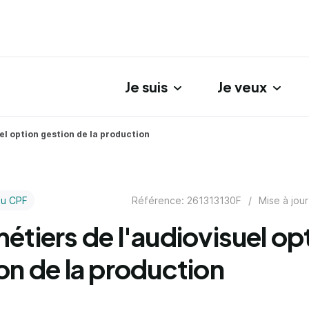
Je suis
Je veux
gation principale
el option gestion de la production
Référence: 261313130F
/
Mise à jour
au CPF
étiers de l'audiovisuel op
on de la production