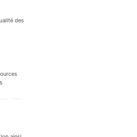
ualité des
sources
s
s,
ges, plan
t
ec les
 son
techniques
tion ainsi