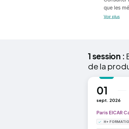
édi
-Réalisati
que les mé
non
lequel l'é
Voir plus
Pla
des moyens
com
lég
1 session :
de la prod
01
au
sept. 2026
Paris EICAR 
H+ FORMATI