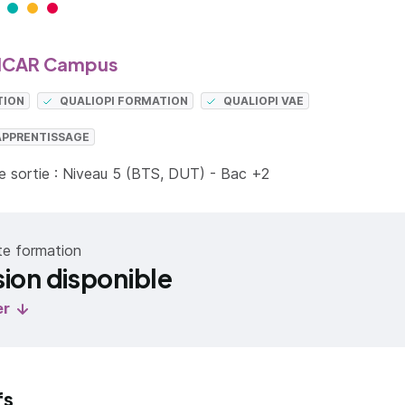
EICAR Campus
TION
QUALIOPI FORMATION
QUALIOPI VAE
APPRENTISSAGE
 sortie : Niveau 5 (BTS, DUT) - Bac +2
te formation
sion disponible
er
fs