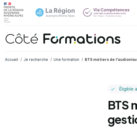
Navi
common.skip_link
Fil d'Ariane
Accueil
Je recherche
Une formation
BTS métiers de l'audiovisu
Éligible 
BTS m
gesti