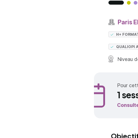
Paris 
H+ FORMA
QUALIOPI 
Niveau de
Pour cet
1 ses
Consult
Objecti