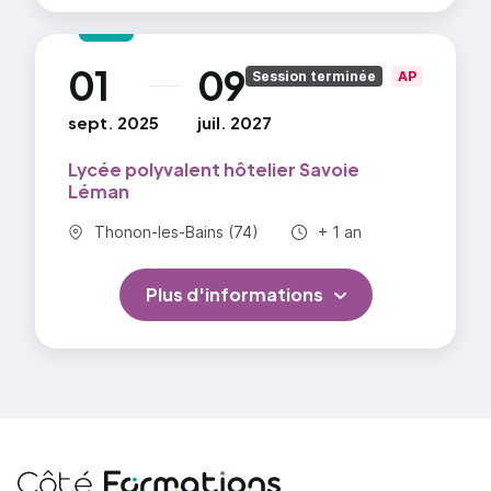
01
09
au
Session terminée
AP
sept. 2025
juil. 2027
Lycée polyvalent hôtelier Savoie
Léman
Commune :
Durée totale :
Thonon-les-Bains (74)
+ 1 an
Plus d'informations