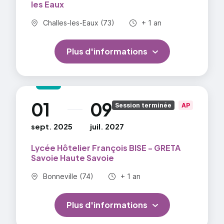
les Eaux
restauration à la performance de l'entreprise
Commune :
Durée totale :
Challes-les-Eaux (73)
+ 1 an
Projet d'entrepreneuriat en hôtellerie-
Plus d'informations
restauration :
Formaliser un projet entrepreneurial en
hôtellerie restauration
01
09
au
Session terminée
AP
Définir le concept : l'offre de services
proposée
sept. 2025
juil. 2027
Lycée Hôtelier François BISE - GRETA
Savoie Haute Savoie
Commune :
Durée totale :
Bonneville (74)
+ 1 an
Plus d'informations