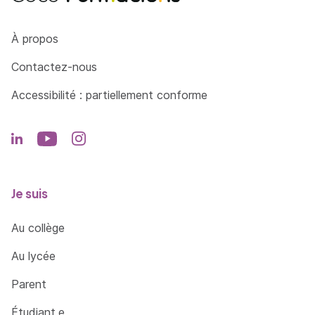
Côté Formations
À propos
Contactez-nous
Accessibilité : partiellement conforme
Je suis
Au collège
Au lycée
Parent
Étudiant.e