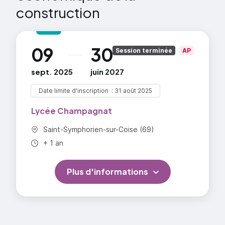
construction
permettant la réalisation par les élèves de
dossiers technico-économiques
Sous statut scolaire, l'élève est en stage pendant 8
09
30
au
Session terminée
AP
semaines en fin de 1re année en entreprise, en
cabinet d' économistes de la construction, cabinet
sept. 2025
juin 2027
d'architectes, bureau d'études techniques,
administration ou collectivité locale.
Date limite d'inscription
31 août 2025
Lycée Champagnat
Commune :
Saint-Symphorien-sur-Coise (69)
Durée totale :
+ 1 an
Plus d'informations