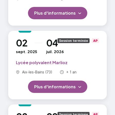
Plus d'informations
02
04
au
Session terminée
AP
sept. 2025
juil. 2026
Lycée polyvalent Marlioz
Commune :
Durée totale :
Aix-les-Bains (73)
+ 1 an
Plus d'informations
au
Session terminée
AP