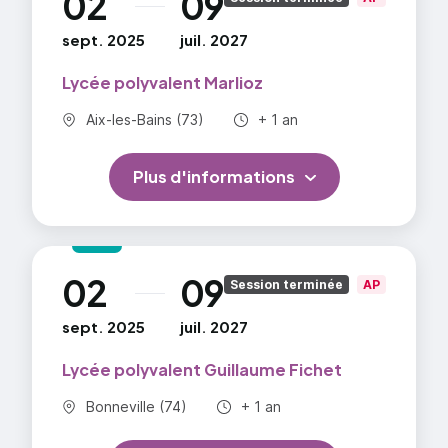
02
09
sept. 2025
juil. 2027
Lycée polyvalent Marlioz
Commune :
Durée totale :
Aix-les-Bains (73)
+ 1 an
Plus d'informations
02
09
au
Session terminée
AP
sept. 2025
juil. 2027
Lycée polyvalent Guillaume Fichet
Commune :
Durée totale :
Bonneville (74)
+ 1 an