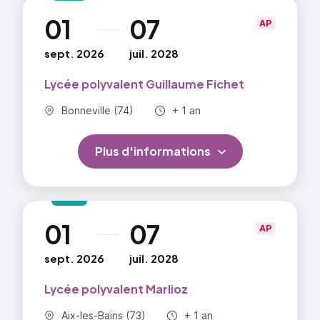
Proposer des solutions argumentées et
01
07
au
AP
mobilisant des notions et les méthodologies
économiques, juridiques ou managériales
sept. 2026
juil. 2028
Établir un diagnostic (ou une partie de
Lycée polyvalent Guillaume Fichet
diagnostic) préparant une prise de décision
stratégique
Commune :
Durée totale :
Bonneville (74)
+ 1 an
Plus d'informations
01
07
au
AP
sept. 2026
juil. 2028
Lycée polyvalent Marlioz
Commune :
Durée totale :
Aix-les-Bains (73)
+ 1 an