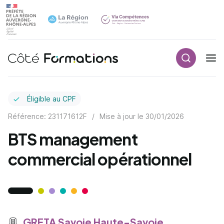
Recherch
Navigation principale
common.skip_link
Éligible au CPF
Référence: 231171612F
/
Mise à jour le
30/01/2026
BTS management
commercial opérationnel
GRETA Savoie Haute-Savoie