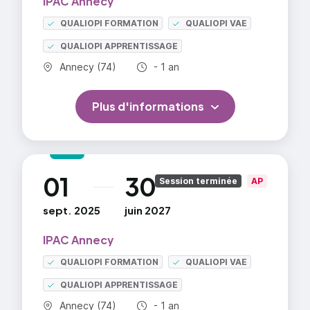
IPAC Annecy
QUALIOPI FORMATION
QUALIOPI VAE
QUALIOPI APPRENTISSAGE
Commune :
Durée totale :
Annecy (74)
- 1 an
Plus d'informations
01
30
au
Session terminée
AP
sept. 2025
juin 2027
IPAC Annecy
QUALIOPI FORMATION
QUALIOPI VAE
QUALIOPI APPRENTISSAGE
Commune :
Durée totale :
Annecy (74)
- 1 an