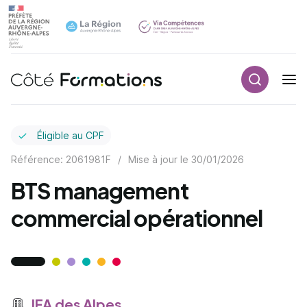
Recherch
Navigation principale
common.skip_link
Éligible au CPF
Référence: 2061981F
/
Mise à jour le
30/01/2026
BTS management
commercial opérationnel
IFA des Alpes