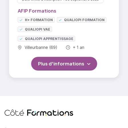
Proposer des solutions argumentées et
AFIP Formations
mobilisant des notions et les méthodologies
économiques, juridiques ou managériales
H+ FORMATION
QUALIOPI FORMATION
Établir un diagnostic (ou une partie de
QUALIOPI VAE
diagnostic) préparant une prise de décision
QUALIOPI APPRENTISSAGE
stratégique
Commune :
Durée totale :
Villeurbanne (69)
+ 1 an
Plus d'informations