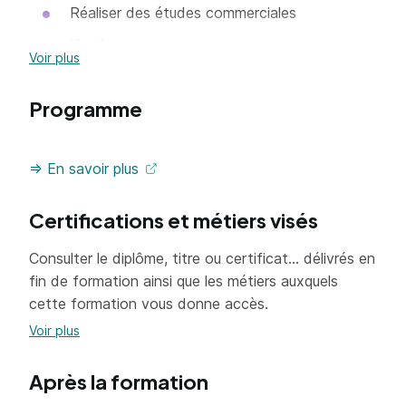
Réaliser des études commerciales
Vendre
Voir plus
Animer et dynamiser l'offre commerciale
Programme
Élaborer et adapter en continu l'offre de
produits et de services
Organiser l'espace commercial
=> En savoir plus
Développer les performances de l'espace
Certifications et métiers visés
commercial
Concevoir et mettre en place la
Consulter le diplôme, titre ou certificat... délivrés en
communication commerciale
fin de formation ainsi que les métiers auxquels
Gérer les opérations courantes
cette formation vous donne accès.
Voir plus
Prévoir et budgétiser l'activité
Organiser le travail de l'équipe commerciale
Après la formation
Recruter des collaborateurs