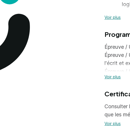
log
Pla
Voir plus
pre
Progra
App
Met
Épreuve / 
Épreuve / 
App
l'écrit et 
des
Épreuve / 
App
Voir plus
continu et
Uti
Épreuve / 
Certific
log
Épreuve / 
prestation
Mob
Consulter l
Épreuve / 
que les mé
Uti
prestation
Voir plus
Nég
Épreuve / 