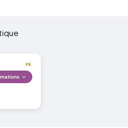
ivité de
tique
ort et de
tudiant
FS
tations
rmations
d’une