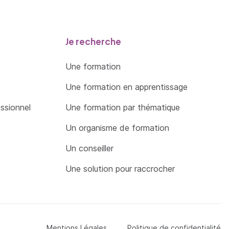
)
 prestations
Je recherche
estations
Une formation
Une formation en apprentissage
ents
essionnel
Une formation par thématique
Un organisme de formation
Un conseiller
Une solution pour raccrocher
Menu Pied de page
Mentions Légales
Politique de confidentialité