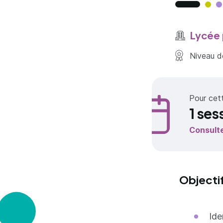
Lycée 
Niveau de
Pour cet
1 ses
Consult
Objecti
Ide