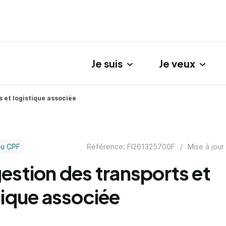
Je suis
Je veux
gation principale
 et logistique associée
Référence: FI261325700F
/
Mise à jour
au CPF
estion des transports et
tique associée