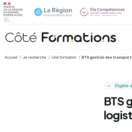
Navi
common.skip_link
Fil d'Ariane
Accueil
Je recherche
Une formation
BTS gestion des transports
Éligible 
BTS g
logis