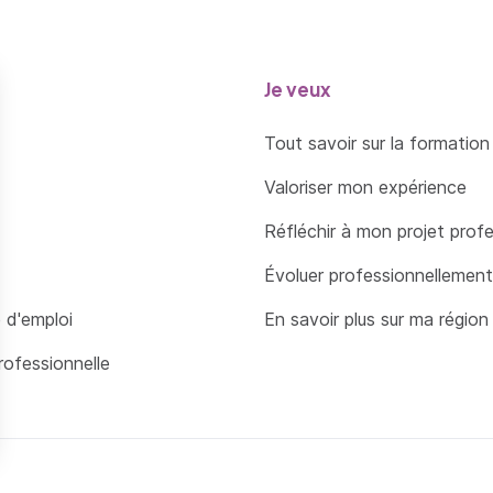
station logistique (durée, distance, poids, volume, etc.
blir le coût et le prix d’une solution de transport et de
Je veux
istiques
luer la rentabilité d’une solution de transport et de pr
Tout savoir sur la formation
istiques
Valoriser mon expérience
duire des indicateurs quantitatifs et qualitatifs pertin
Réfléchir à mon projet prof
blir des tableaux de bord
Évoluer professionnellement
lyser et interpréter les indicateurs
 d'emploi
En savoir plus sur ma région
poser des actions correctives
rofessionnelle
oudre un litige
lyser la performance d’une équipe
lyser le bilan et le compte de résultat