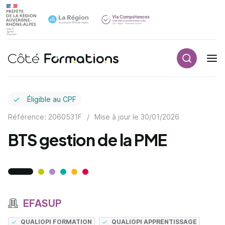
Recherch
Navigation principale
common.skip_link
Éligible au CPF
Référence: 2060531F
/
Mise à jour le
30/01/2026
BTS gestion de la PME
EFASUP
QUALIOPI FORMATION
QUALIOPI APPRENTISSAGE