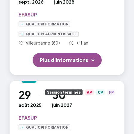
sept. 2026
juin 2028
production d'informations et la mise en place
d'indicateurs soumis à la direction (soutenir le
EFASUP
fonctionnement et le développement de la
QUALIOPI FORMATION
PME)
QUALIOPI APPRENTISSAGE
Commune :
Durée totale :
Villeurbanne (69)
+ 1 an
Plus d'informations
29
30
au
Session terminée
AP
CP
FP
août 2025
juin 2027
EFASUP
QUALIOPI FORMATION