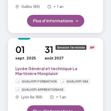
fournisseurs et/ou fabricants d'équipements,
Commune :
Durée totale :
Oullins (69)
+ 1 an
collectivités territoriales, sociétés productrices
d'énergie.
Plus d'informations
Ex-BTS Fluides, énergie, environnement
01
31
au
Session terminée
AP
sept. 2025
août 2027
Lycée Général et technique La
Martinière Monplaisir
QUALIOPI FORMATION
QUALIOPI VAE
QUALIOPI APPRENTISSAGE
Commune :
Durée totale :
Lyon 8e (69)
+ 1 an