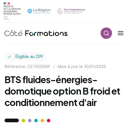
Recherch
Navigation principale
common.skip_link
Éligible au CPF
Référence: 231163286F
/
Mise à jour le
30/01/2026
BTS fluides-énergies-
domotique option B froid et
conditionnement d'air