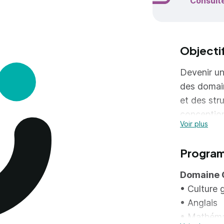
Consult
Objecti
Devenir un
des domaine
et des stru
conception
Voir plus
- réalisat
(ouvrages 
Progra
structures
Domaine 
• Culture 
• Anglais
• Mathéma