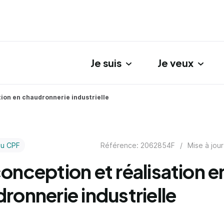
Je suis
Je veux
gation principale
tion en chaudronnerie industrielle
Référence: 2062854F
/
Mise à jour
au CPF
onception et réalisation e
ronnerie industrielle