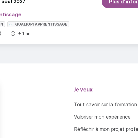
août 2027
Plus d'info
ntissage
ON
QUALIOPI APPRENTISSAGE
Durée totale :
)
+ 1 an
Je veux
Tout savoir sur la formation
Valoriser mon expérience
Réfléchir à mon projet prof