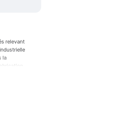
és relevant
ndustrielle
 la
abrication
ges
elles et