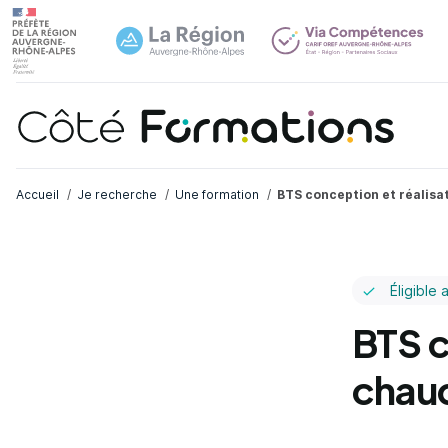
Navi
common.skip_link
Fil d'Ariane
Accueil
Je recherche
Une formation
BTS conception et réalisa
Éligible 
BTS c
chaud