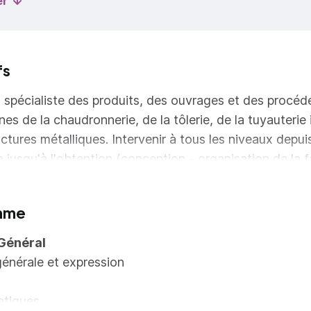
er
fs
 spécialiste des produits, des ouvrages et des procéd
s de la chaudronnerie, de la tôlerie, de la tuyauterie i
ctures métalliques. Intervenir à tous les niveaux depuis
 jusqu'à l'obtention (conception - organisation de la f
ion, assemblage et contrôle) des produits et des ouvra
chaudronnés, ouvrages de tôlerie, tuyauteries industri
mme
 métalliques).
Général
générale et expression
tiques