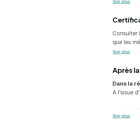
Voir plus
• Physique
Certific
Domaine 
• Mécaniq
Consulter l
• BE CAO
que les mé
• BE – Et
Voir plus
• Matéria
• BM – Pré
Après la
• Techniq
• Qualité 
Dans la r
• TIC – M
A l'issue 
Activité 
32%
Voir plus
• Decriptio
pou
d’Apprenti
tro
• Descripti