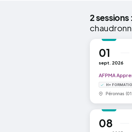
environne
Sources :
• Présenta
2 sessions 
2024/MESR
(Planifica
chaudronne
ouvrage)
• Applicat
(contribue
01
au
l’évaluati
=> En savoi
sept. 2026
AFPMA Appre
H+ FORMATI
Commune :
Péronnas (01
08
au