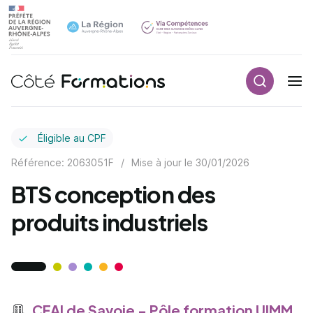
Recherch
Navigation principale
common.skip_link
Éligible au CPF
Référence: 2063051F
/
Mise à jour le
30/01/2026
BTS conception des
produits industriels
CFAI de Savoie - Pôle formation UIMM