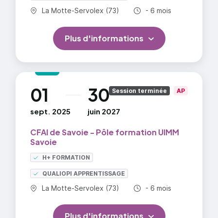
Commune :
Durée totale :
La Motte-Servolex (73)
- 6 mois
Épreuve / Unité (EU) - 06.2. Projet
collaboratif d'optimisation;
Plus d'informations
Unité facultative / Épreuve facultative
(Ufac) - 01. Langue vivante facultative;
Unité facultative / Épreuve facultative
(Ufac) - 02. Culture design de produit.
01
30
au
Session terminée
AP
sept. 2025
juin 2027
=> En savoir plus
CFAI de Savoie - Pôle formation UIMM
Savoie
H+ FORMATION
QUALIOPI APPRENTISSAGE
Commune :
Durée totale :
La Motte-Servolex (73)
- 6 mois
Plus d'informations