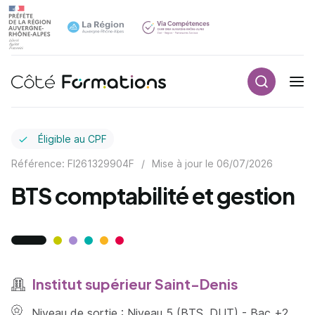
Recherch
Navigation principale
common.skip_link
Éligible au CPF
Référence: FI261329904F
/
Mise à jour le
06/07/2026
BTS comptabilité et gestion
Institut supérieur Saint-Denis
Niveau de sortie : Niveau 5 (BTS, DUT) - Bac +2