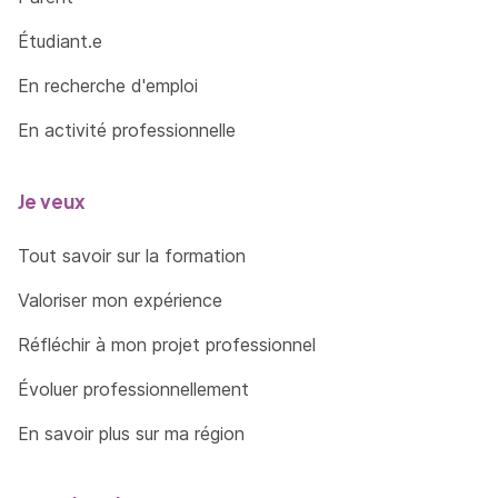
Réaliser et valider les enregistrements relatifs
Étudiant.e
aux achats de biens, de services et aux
En recherche d'emploi
acquisitions d’immobilisation.
En activité professionnelle
Gérer les échéances relatives aux règlements
des fournisseurs.
Réaliser et valider les enregistrements relatifs
Je veux
au financement.
Tout savoir sur la formation
Repérer et analyser les écarts entre le relevé
bancaire et les comptes « banque ».
Valoriser mon expérience
Effectuer un état de rapprochement et
Réfléchir à mon projet professionnel
traiter les écarts analysés afin de préparer les
enregistrements adéquats.
Évoluer professionnellement
Enregistrer les écritures de régularisation
En savoir plus sur ma région
nécessaires.
Présenter les principales caractéristiques