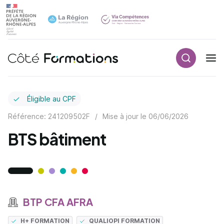
Recherch
Navigation principale
common.skip_link
Éligible au CPF
Référence: 241209502F
/
Mise à jour le
06/06/2026
BTS bâtiment
BTP CFA AFRA
H+ FORMATION
QUALIOPI FORMATION