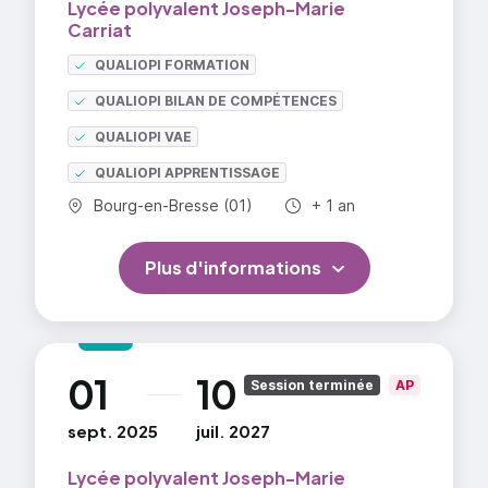
Lycée polyvalent Joseph-Marie
sécurité au travail, procédés et techniques de
Carriat
réalisation (ouvrages préfabriqués, ouvrages
coulés en place, coffrage...)...
QUALIOPI FORMATION
QUALIOPI BILAN DE COMPÉTENCES
=> En savoir plus
QUALIOPI VAE
QUALIOPI APPRENTISSAGE
Commune :
Durée totale :
Bourg-en-Bresse (01)
+ 1 an
Plus d'informations
01
10
au
Session terminée
AP
sept. 2025
juil. 2027
Lycée polyvalent Joseph-Marie