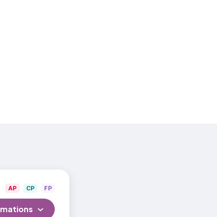
ormation
tudiants
onnalisé
23-
AP
CP
FP
rmations