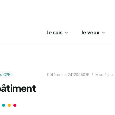
Je suis
Je veux
gation principale
Référence: 241209501F
/
Mise à jour
au CPF
bâtiment