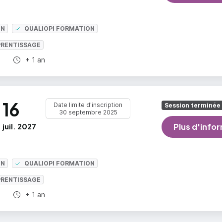
ON
QUALIOPI FORMATION
PRENTISSAGE
Durée totale :
+ 1 an
16
Date limite d'inscription
Session terminée
30 septembre 2025
juil. 2027
Plus d'info
ON
QUALIOPI FORMATION
PRENTISSAGE
Durée totale :
+ 1 an