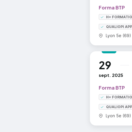
Forma BTP
H+ FORMATI
QUALIOPI AP
Commune :
Lyon 5e (69)
29
au
sept. 2025
Forma BTP
H+ FORMATI
QUALIOPI AP
Commune :
Lyon 5e (69)