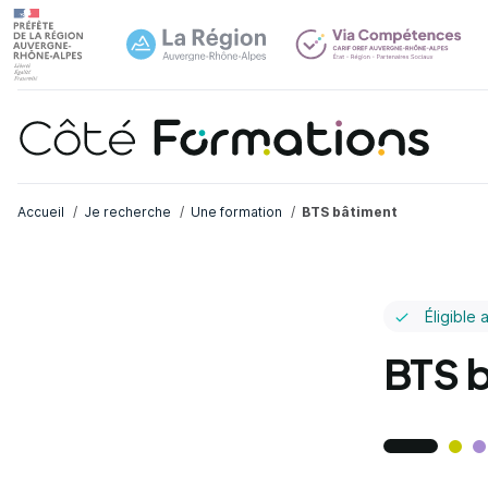
Navi
common.skip_link
Fil d'Ariane
Accueil
Je recherche
Une formation
BTS bâtiment
Éligible 
BTS 