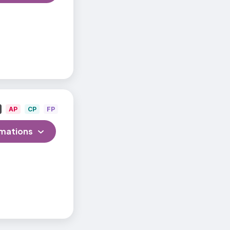
AP
CP
FP
rmations